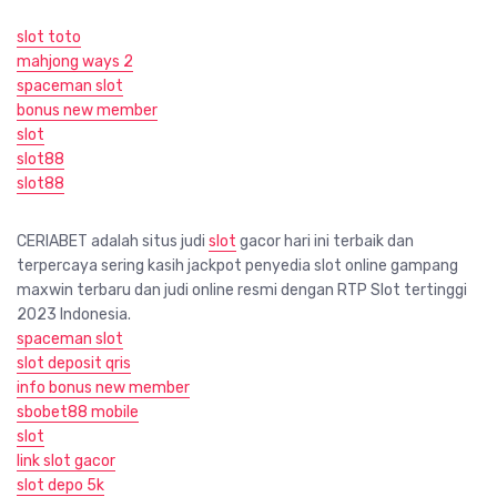
slot toto
mahjong ways 2
spaceman slot
bonus new member
slot
slot88
slot88
CERIABET adalah situs judi
slot
gacor hari ini terbaik dan
terpercaya sering kasih jackpot penyedia slot online gampang
maxwin terbaru dan judi online resmi dengan RTP Slot tertinggi
2023 Indonesia.
spaceman slot
slot deposit qris
info bonus new member
sbobet88 mobile
slot
link slot gacor
slot depo 5k