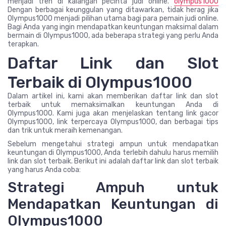
menjadi tren di kalangan pecinta judi online.
olympus1000
Dengan berbagai keunggulan yang ditawarkan, tidak herag jika
Olympus1000 menjadi pilihan utama bagi para pemain judi online.
Bagi Anda yang ingin mendapatkan keuntungan maksimal dalam
bermain di Olympus1000, ada beberapa strategi yang perlu Anda
terapkan.
Daftar Link dan Slot
Terbaik di Olympus1000
Dalam artikel ini, kami akan memberikan daftar link dan slot
terbaik untuk memaksimalkan keuntungan Anda di
Olympus1000. Kami juga akan menjelaskan tentang link gacor
Olympus1000, link terpercaya Olympus1000, dan berbagai tips
dan trik untuk meraih kemenangan.
Sebelum mengetahui strategi ampun untuk mendapatkan
keuntungan di Olympus1000, Anda terlebih dahulu harus memilih
link dan slot terbaik. Berikut ini adalah daftar link dan slot terbaik
yang harus Anda coba:
Strategi Ampuh untuk
Mendapatkan Keuntungan di
Olympus1000