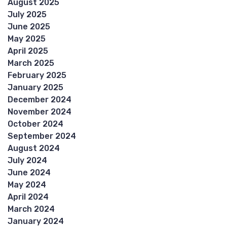
August 2025
July 2025
June 2025
May 2025
April 2025
March 2025
February 2025
January 2025
December 2024
November 2024
October 2024
September 2024
August 2024
July 2024
June 2024
May 2024
April 2024
March 2024
January 2024