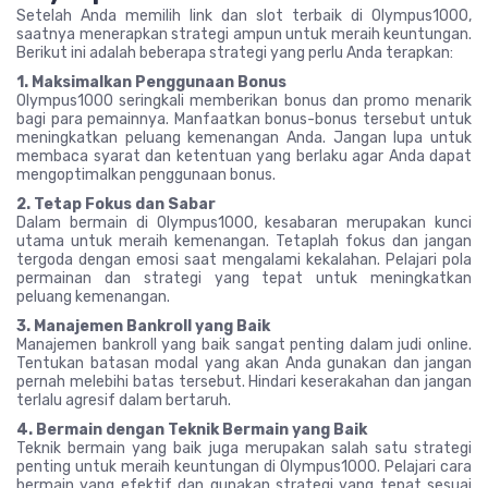
Setelah Anda memilih link dan slot terbaik di Olympus1000,
saatnya menerapkan strategi ampun untuk meraih keuntungan.
Berikut ini adalah beberapa strategi yang perlu Anda terapkan:
1. Maksimalkan Penggunaan Bonus
Olympus1000 seringkali memberikan bonus dan promo menarik
bagi para pemainnya. Manfaatkan bonus-bonus tersebut untuk
meningkatkan peluang kemenangan Anda. Jangan lupa untuk
membaca syarat dan ketentuan yang berlaku agar Anda dapat
mengoptimalkan penggunaan bonus.
2. Tetap Fokus dan Sabar
Dalam bermain di Olympus1000, kesabaran merupakan kunci
utama untuk meraih kemenangan. Tetaplah fokus dan jangan
tergoda dengan emosi saat mengalami kekalahan. Pelajari pola
permainan dan strategi yang tepat untuk meningkatkan
peluang kemenangan.
3. Manajemen Bankroll yang Baik
Manajemen bankroll yang baik sangat penting dalam judi online.
Tentukan batasan modal yang akan Anda gunakan dan jangan
pernah melebihi batas tersebut. Hindari keserakahan dan jangan
terlalu agresif dalam bertaruh.
4. Bermain dengan Teknik Bermain yang Baik
Teknik bermain yang baik juga merupakan salah satu strategi
penting untuk meraih keuntungan di Olympus1000. Pelajari cara
bermain yang efektif dan gunakan strategi yang tepat sesuai