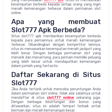
yang menyediakan
slot777 apk
. Situs ini memberikan
kesempatan berbeda kepada setiap orang yang ingin
meraih kemenangan terbesar dalam permainan slot
online.
Apa yang membuat
Slot777 Apk Berbeda?
Situs slot777 apk memberikan kesempatan berbeda
kepada para pemainnya untuk meraih kemenangan
terbesar. Dibandingkan dengan kompetitor lainnya,
situs ini menawarkan kesempatan meraih jackpot yang
lebih besar. Dengan berbagai permainan slot yang
menarik dan menantang, para pemain memiliki peluang
yang lebih besar untuk mendapatkan kemenangan
dalam jumlah yang fantastis.
Daftar Sekarang di Situs
Slot777
Jika Anda tertarik untuk mencoba peruntungan Anda
dalam permainan slot online, tidak ada salahnya untuk
mendaftar di situs
slot777 online
sekarang juga.
Dengan berbagai keuntungan dan bonus yang
ditawarkan, situs ini adalah tempat terbaik untuk
bermain dan meraih kemenangan besar.