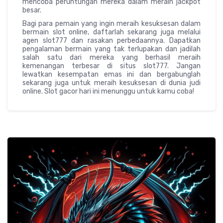
mencoba peruntungan mereka dalam meraih jackpot
besar.
Bagi para pemain yang ingin meraih kesuksesan dalam
bermain slot online, daftarlah sekarang juga melalui
agen slot777 dan rasakan perbedaannya. Dapatkan
pengalaman bermain yang tak terlupakan dan jadilah
salah satu dari mereka yang berhasil meraih
kemenangan terbesar di situs slot777. Jangan
lewatkan kesempatan emas ini dan bergabunglah
sekarang juga untuk meraih kesuksesan di dunia judi
online. Slot gacor hari ini menunggu untuk kamu coba!