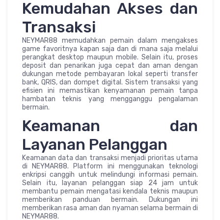
Kemudahan Akses dan
Transaksi
NEYMAR88 memudahkan pemain dalam mengakses
game favoritnya kapan saja dan di mana saja melalui
perangkat desktop maupun mobile. Selain itu, proses
deposit dan penarikan juga cepat dan aman dengan
dukungan metode pembayaran lokal seperti transfer
bank, QRIS, dan dompet digital. Sistem transaksi yang
efisien ini memastikan kenyamanan pemain tanpa
hambatan teknis yang mengganggu pengalaman
bermain.
Keamanan dan
Layanan Pelanggan
Keamanan data dan transaksi menjadi prioritas utama
di NEYMAR88. Platform ini menggunakan teknologi
enkripsi canggih untuk melindungi informasi pemain.
Selain itu, layanan pelanggan siap 24 jam untuk
membantu pemain mengatasi kendala teknis maupun
memberikan panduan bermain. Dukungan ini
memberikan rasa aman dan nyaman selama bermain di
NEYMAR88.