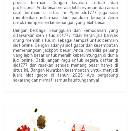
proses bermain. Dengan layanan terbaik dan
profesional, Anda bisa merasa lebih nyaman dan aman
saat bermain di situs ini. Agen slot777 juga siap
memberikan informasi dan panduan kepada Anda
untuk memperoleh kemenangan yang lebih besar.
Dengan berbagai keunggulan dan kemudahan yang
ditawarkan oleh situs slot777, tidak heran jika banyak
orang memilih situs ini sebagai tempat untuk bermain
slot online. Dengan adanya slot gacor dan kesempatan
memenangkan jackpot besar, Anda memiliki peluang
yang lebih besar untuk meraih keberuntungan di dunia
judi online. Jadi, jangan ragu untuk segera daftar di
slot777 dan rasakan sensasi menang besar hanya di
situs ini. Jangan lewatkan kesempatan untuk menjadi
juara slot gacor di tahun 2025! Ayo bergabung
sekarang dan nikmati semua keuntungannya!