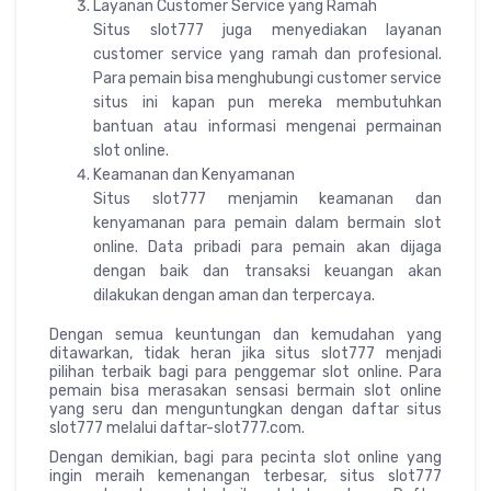
Layanan Customer Service yang Ramah
Situs slot777 juga menyediakan layanan
customer service yang ramah dan profesional.
Para pemain bisa menghubungi customer service
situs ini kapan pun mereka membutuhkan
bantuan atau informasi mengenai permainan
slot online.
Keamanan dan Kenyamanan
Situs slot777 menjamin keamanan dan
kenyamanan para pemain dalam bermain slot
online. Data pribadi para pemain akan dijaga
dengan baik dan transaksi keuangan akan
dilakukan dengan aman dan terpercaya.
Dengan semua keuntungan dan kemudahan yang
ditawarkan, tidak heran jika situs slot777 menjadi
pilihan terbaik bagi para penggemar slot online. Para
pemain bisa merasakan sensasi bermain slot online
yang seru dan menguntungkan dengan daftar situs
slot777 melalui daftar-slot777.com.
Dengan demikian, bagi para pecinta slot online yang
ingin meraih kemenangan terbesar, situs slot777