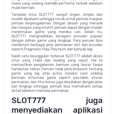
mana yang sedang memiliki performa terbaik sebelum
mulai bermain.
Tampilan situs SLOT777 sangat ringan, simple, dan
mudah dipahami sehingga cocok untuk pemula maupun
pemain berpengalaman. Dengan desain yang menarik
dan navigasi yang intuitif, pemain dapat dengan mudah
menemukan game yang mereka cari. Selain itu,
SLOT777 menghadirkan beragam provider populer
dengan pilihan game yang lengkap. Para pemain bisa
menikmati berbagai jenis permainan slot dari provider
seperti Pragmatic Play, Playtech, dan banyak lagi.
Salah satu keunggulan terbesar SLOT777 adalah akses
situs yang stabil dan loading yang cepat. Hal ini
memastikan pengalaman bermain yang lancar tanpa
hambatan teknis. Pemain tidak perlu khawatir tentang
game yang lag atau putus koneksi saat sedang
bermain. Informasi game seperti paytable, aturan
permainan, dan fitur bonus juga disediakan dengan jelas
dan lengkap sehingga pemain bisa memahami setiap
detail sebelum memulai permainan.
SLOT777 juga
menyediakan aplikasi