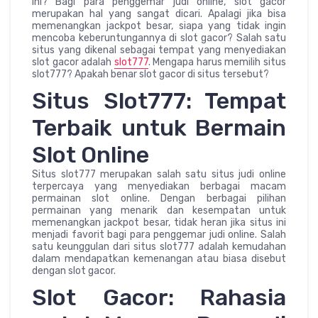
ini? Bagi para penggemar judi online, slot gacor
merupakan hal yang sangat dicari. Apalagi jika bisa
memenangkan jackpot besar, siapa yang tidak ingin
mencoba keberuntungannya di slot gacor? Salah satu
situs yang dikenal sebagai tempat yang menyediakan
slot gacor adalah
slot777
. Mengapa harus memilih situs
slot777? Apakah benar slot gacor di situs tersebut?
Situs Slot777: Tempat
Terbaik untuk Bermain
Slot Online
Situs slot777 merupakan salah satu situs judi online
terpercaya yang menyediakan berbagai macam
permainan slot online. Dengan berbagai pilihan
permainan yang menarik dan kesempatan untuk
memenangkan jackpot besar, tidak heran jika situs ini
menjadi favorit bagi para penggemar judi online. Salah
satu keunggulan dari situs slot777 adalah kemudahan
dalam mendapatkan kemenangan atau biasa disebut
dengan slot gacor.
Slot Gacor: Rahasia