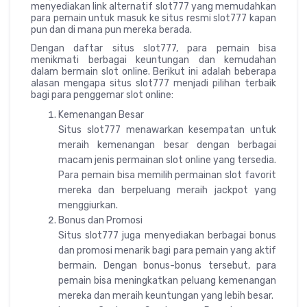
menyediakan link alternatif slot777 yang memudahkan
para pemain untuk masuk ke situs resmi slot777 kapan
pun dan di mana pun mereka berada.
Dengan daftar situs slot777, para pemain bisa
menikmati berbagai keuntungan dan kemudahan
dalam bermain slot online. Berikut ini adalah beberapa
alasan mengapa situs slot777 menjadi pilihan terbaik
bagi para penggemar slot online:
Kemenangan Besar
Situs slot777 menawarkan kesempatan untuk
meraih kemenangan besar dengan berbagai
macam jenis permainan slot online yang tersedia.
Para pemain bisa memilih permainan slot favorit
mereka dan berpeluang meraih jackpot yang
menggiurkan.
Bonus dan Promosi
Situs slot777 juga menyediakan berbagai bonus
dan promosi menarik bagi para pemain yang aktif
bermain. Dengan bonus-bonus tersebut, para
pemain bisa meningkatkan peluang kemenangan
mereka dan meraih keuntungan yang lebih besar.