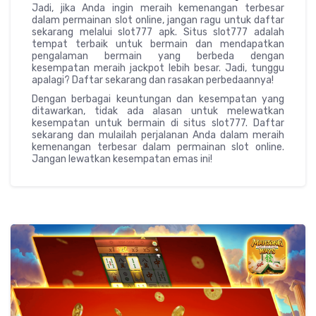
Jadi, jika Anda ingin meraih kemenangan terbesar
dalam permainan slot online, jangan ragu untuk daftar
sekarang melalui slot777 apk. Situs slot777 adalah
tempat terbaik untuk bermain dan mendapatkan
pengalaman bermain yang berbeda dengan
kesempatan meraih jackpot lebih besar. Jadi, tunggu
apalagi? Daftar sekarang dan rasakan perbedaannya!
Dengan berbagai keuntungan dan kesempatan yang
ditawarkan, tidak ada alasan untuk melewatkan
kesempatan untuk bermain di situs slot777. Daftar
sekarang dan mulailah perjalanan Anda dalam meraih
kemenangan terbesar dalam permainan slot online.
Jangan lewatkan kesempatan emas ini!