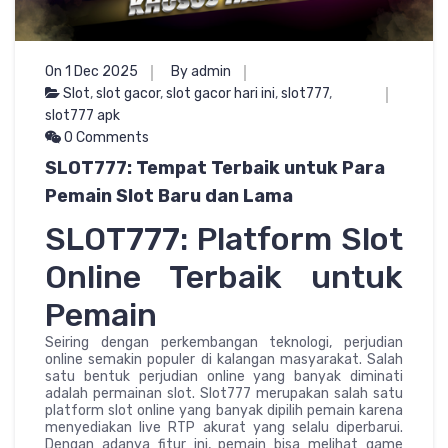
On 1 Dec 2025
By admin
Slot
,
slot gacor
,
slot gacor hari ini
,
slot777
,
slot777 apk
0 Comments
SLOT777: Tempat Terbaik untuk Para
Pemain Slot Baru dan Lama
SLOT777: Platform Slot
Online Terbaik untuk
Pemain
Seiring dengan perkembangan teknologi, perjudian
online semakin populer di kalangan masyarakat. Salah
satu bentuk perjudian online yang banyak diminati
adalah permainan slot. Slot777 merupakan salah satu
platform slot online yang banyak dipilih pemain karena
menyediakan live RTP akurat yang selalu diperbarui.
Dengan adanya fitur ini, pemain bisa melihat game