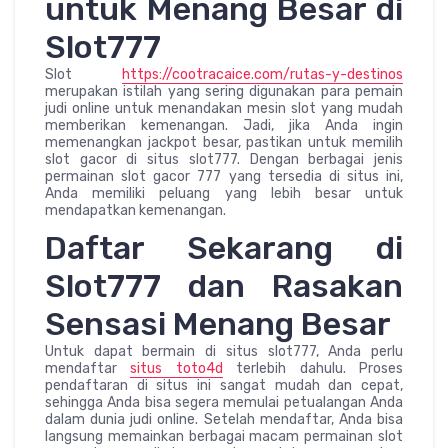
untuk Menang Besar di
Slot777
Slot
https://cootracaice.com/rutas-y-destinos
merupakan istilah yang sering digunakan para pemain
judi online untuk menandakan mesin slot yang mudah
memberikan kemenangan. Jadi, jika Anda ingin
memenangkan jackpot besar, pastikan untuk memilih
slot gacor di situs slot777. Dengan berbagai jenis
permainan slot gacor 777 yang tersedia di situs ini,
Anda memiliki peluang yang lebih besar untuk
mendapatkan kemenangan.
Daftar Sekarang di
Slot777 dan Rasakan
Sensasi Menang Besar
Untuk dapat bermain di situs slot777, Anda perlu
mendaftar
situs toto4d
terlebih dahulu. Proses
pendaftaran di situs ini sangat mudah dan cepat,
sehingga Anda bisa segera memulai petualangan Anda
dalam dunia judi online. Setelah mendaftar, Anda bisa
langsung memainkan berbagai macam permainan slot