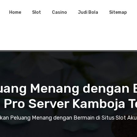
Home
Slot
Casino
Judi Bola
Sitemap
uang Menang dengan B
 Pro Server Kamboja 
kan Peluang Menang dengan Bermain di Situs Slot Aku