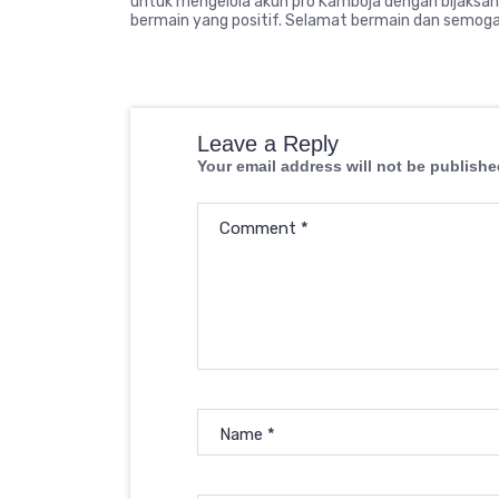
untuk mengelola akun pro Kamboja dengan bijaks
bermain yang positif. Selamat bermain dan semoga 
Leave a Reply
Your email address will not be publishe
Comment
*
Name
*