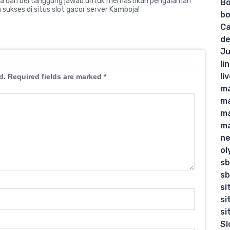
ana dan bertanggung jawab untuk memastikan pengalaman
B
sukses di situs slot gacor server Kamboja!
bo
Ca
de
Ju
li
li
d.
Required fields are marked
*
m
ma
ma
ma
n
ol
sb
s
si
si
si
Sl