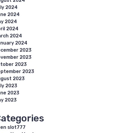
gust 2024
ly 2024
ne 2024
y 2024
ril 2024
rch 2024
nuary 2024
ecember 2023
ovember 2023
tober 2023
eptember 2023
gust 2023
ly 2023
ne 2023
y 2023
ategories
en slot777