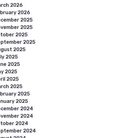
rch 2026
bruary 2026
ecember 2025
ovember 2025
tober 2025
eptember 2025
gust 2025
ly 2025
ne 2025
y 2025
ril 2025
rch 2025
bruary 2025
nuary 2025
ecember 2024
ovember 2024
tober 2024
eptember 2024