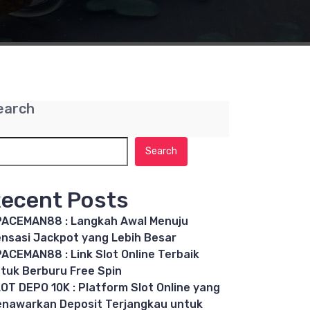
earch
Search
ecent Posts
ACEMAN88 : Langkah Awal Menuju
nsasi Jackpot yang Lebih Besar
ACEMAN88 : Link Slot Online Terbaik
tuk Berburu Free Spin
OT DEPO 10K : Platform Slot Online yang
nawarkan Deposit Terjangkau untuk