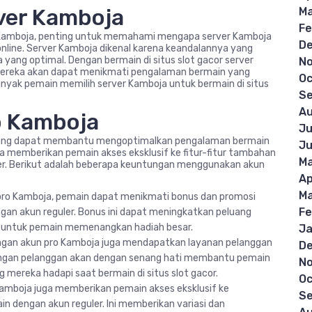
ver Kamboja
Ma
Fe
 Kamboja, penting untuk memahami mengapa server Kamboja
D
 online. Server Kamboja dikenal karena keandalannya yang
a yang optimal. Dengan bermain di situs slot gacor server
N
ereka akan dapat menikmati pengalaman bermain yang
Oc
anyak pemain memilih server Kamboja untuk bermain di situs
S
Au
o Kamboja
Ju
 yang dapat membantu mengoptimalkan pengalaman bermain
Ju
ja memberikan pemain akses eksklusif ke fitur-fitur tambahan
Ma
ler. Berikut adalah beberapa keuntungan menggunakan akun
Ap
Ma
pro Kamboja, pemain dapat menikmati bonus dan promosi
Fe
gan akun reguler. Bonus ini dapat meningkatkan peluang
untuk pemain memenangkan hadiah besar.
Ja
ngan akun pro Kamboja juga mendapatkan layanan pelanggan
D
kungan pelanggan akan dengan senang hati membantu pemain
N
mereka hadapi saat bermain di situs slot gacor.
Oc
amboja juga memberikan pemain akses eksklusif ke
S
in dengan akun reguler. Ini memberikan variasi dan