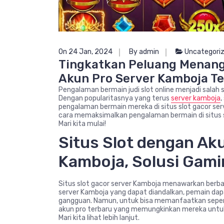
On 24 Jan, 2024
By admin
Uncategori
Tingkatkan Peluang Menang 
Akun Pro Server Kamboja T
Pengalaman bermain judi slot online menjadi salah s
Dengan popularitasnya yang terus
server kamboja
,
pengalaman bermain mereka di situs slot gacor ser
cara memaksimalkan pengalaman bermain di situs 
Mari kita mulai!
Situs Slot dengan Ak
Kamboja, Solusi Gami
Situs slot gacor server Kamboja menawarkan berba
server Kamboja yang dapat diandalkan, pemain da
gangguan. Namun, untuk bisa memanfaatkan sepenuh
akun pro terbaru yang memungkinkan mereka untuk 
Mari kita lihat lebih lanjut.