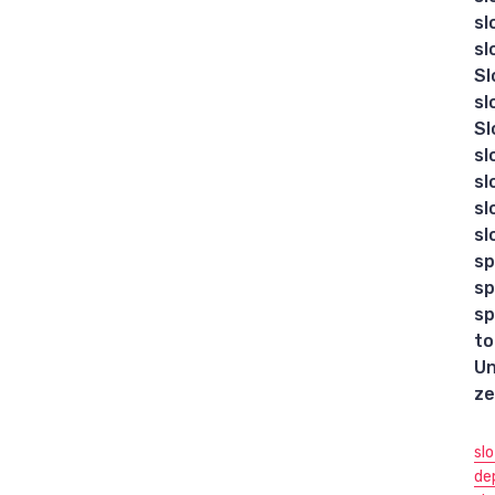
sl
sl
Sl
sl
Sl
sl
sl
sl
sl
s
sp
s
to
Un
ze
slo
de