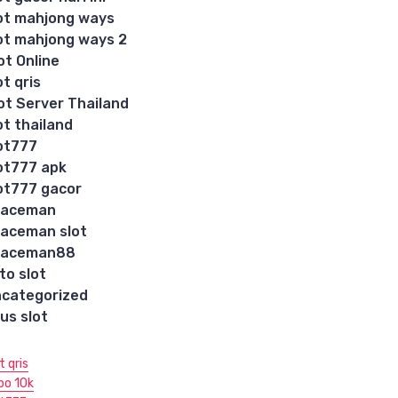
ot mahjong ways
ot mahjong ways 2
ot Online
ot qris
ot Server Thailand
ot thailand
ot777
ot777 apk
ot777 gacor
paceman
aceman slot
paceman88
to slot
categorized
us slot
t qris
po 10k