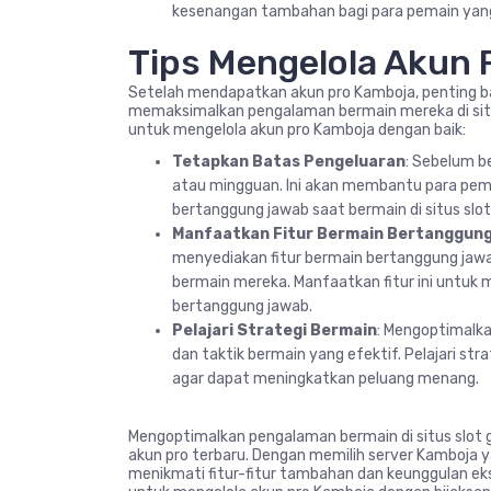
kesenangan tambahan bagi para pemain yang
Tips Mengelola Akun 
Setelah mendapatkan akun pro Kamboja, penting b
memaksimalkan pengalaman bermain mereka di situs
untuk mengelola akun pro Kamboja dengan baik:
Tetapkan Batas Pengeluaran
: Sebelum b
atau mingguan. Ini akan membantu para pem
bertanggung jawab saat bermain di situs slot
Manfaatkan Fitur Bermain Bertanggun
menyediakan fitur bermain bertanggung ja
bermain mereka. Manfaatkan fitur ini untuk
bertanggung jawab.
Pelajari Strategi Bermain
: Mengoptimalka
dan taktik bermain yang efektif. Pelajari st
agar dapat meningkatkan peluang menang.
Mengoptimalkan pengalaman bermain di situs slot
akun pro terbaru. Dengan memilih server Kamboja y
menikmati fitur-fitur tambahan dan keunggulan e