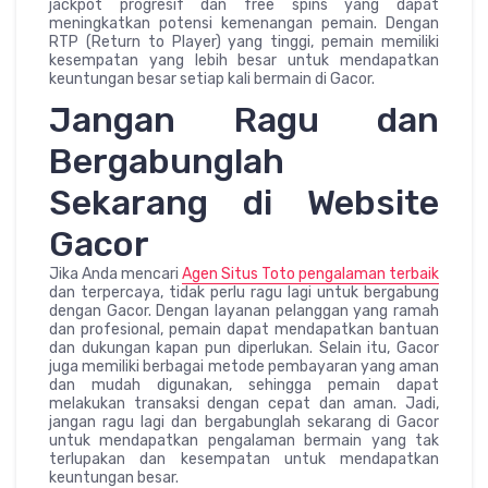
jackpot progresif dan free spins yang dapat
meningkatkan potensi kemenangan pemain. Dengan
RTP (Return to Player) yang tinggi, pemain memiliki
kesempatan yang lebih besar untuk mendapatkan
keuntungan besar setiap kali bermain di Gacor.
Jangan Ragu dan
Bergabunglah
Sekarang di Website
Gacor
Jika Anda mencari
Agen Situs Toto pengalaman terbaik
dan terpercaya, tidak perlu ragu lagi untuk bergabung
dengan Gacor. Dengan layanan pelanggan yang ramah
dan profesional, pemain dapat mendapatkan bantuan
dan dukungan kapan pun diperlukan. Selain itu, Gacor
juga memiliki berbagai metode pembayaran yang aman
dan mudah digunakan, sehingga pemain dapat
melakukan transaksi dengan cepat dan aman. Jadi,
jangan ragu lagi dan bergabunglah sekarang di Gacor
untuk mendapatkan pengalaman bermain yang tak
terlupakan dan kesempatan untuk mendapatkan
keuntungan besar.