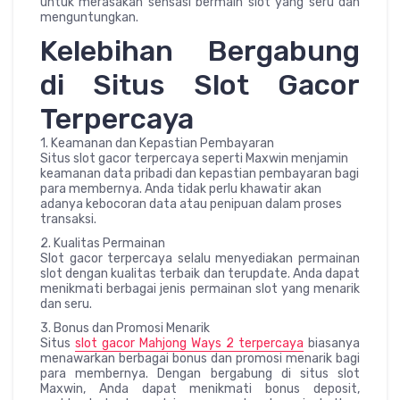
untuk merasakan sensasi bermain slot yang seru dan
menguntungkan.
Kelebihan Bergabung
di Situs Slot Gacor
Terpercaya
1. Keamanan dan Kepastian Pembayaran
Situs slot gacor terpercaya seperti Maxwin menjamin
keamanan data pribadi dan kepastian pembayaran bagi
para membernya. Anda tidak perlu khawatir akan
adanya kebocoran data atau penipuan dalam proses
transaksi.
2. Kualitas Permainan
Slot gacor terpercaya selalu menyediakan permainan
slot dengan kualitas terbaik dan terupdate. Anda dapat
menikmati berbagai jenis permainan slot yang menarik
dan seru.
3. Bonus dan Promosi Menarik
Situs
slot gacor Mahjong Ways 2 terpercaya
biasanya
menawarkan berbagai bonus dan promosi menarik bagi
para membernya. Dengan bergabung di situs slot
Maxwin, Anda dapat menikmati bonus deposit,