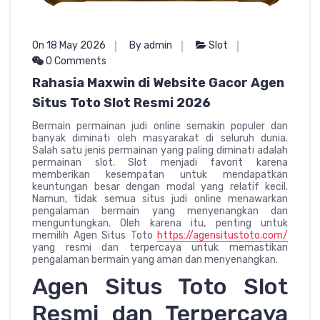
On 18 May 2026
By admin
Slot
0 Comments
Rahasia Maxwin di Website Gacor Agen
Situs Toto Slot Resmi 2026
Bermain permainan judi online semakin populer dan
banyak diminati oleh masyarakat di seluruh dunia.
Salah satu jenis permainan yang paling diminati adalah
permainan slot. Slot menjadi favorit karena
memberikan kesempatan untuk mendapatkan
keuntungan besar dengan modal yang relatif kecil.
Namun, tidak semua situs judi online menawarkan
pengalaman bermain yang menyenangkan dan
menguntungkan. Oleh karena itu, penting untuk
memilih Agen Situs Toto
https://agensitustoto.com/
yang resmi dan terpercaya untuk memastikan
pengalaman bermain yang aman dan menyenangkan.
Agen Situs Toto Slot
Resmi dan Terpercaya