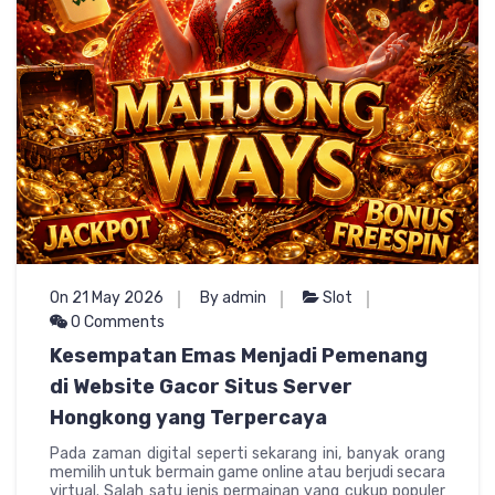
On 21 May 2026
By admin
Slot
0 Comments
Kesempatan Emas Menjadi Pemenang
di Website Gacor Situs Server
Hongkong yang Terpercaya
Pada zaman digital seperti sekarang ini, banyak orang
memilih untuk bermain game online atau berjudi secara
virtual. Salah satu jenis permainan yang cukup populer