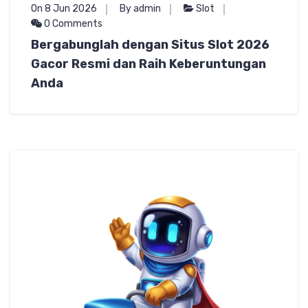
On 8 Jun 2026
By admin
Slot
0 Comments
Bergabunglah dengan Situs Slot 2026
Gacor Resmi dan Raih Keberuntungan
Anda