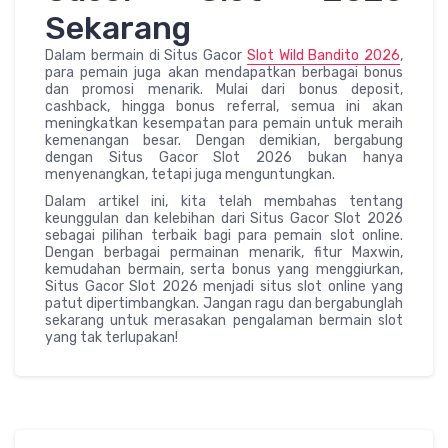
Sekarang
Dalam bermain di Situs Gacor
Slot Wild Bandito 2026
,
para pemain juga akan mendapatkan berbagai bonus
dan promosi menarik. Mulai dari bonus deposit,
cashback, hingga bonus referral, semua ini akan
meningkatkan kesempatan para pemain untuk meraih
kemenangan besar. Dengan demikian, bergabung
dengan Situs Gacor Slot 2026 bukan hanya
menyenangkan, tetapi juga menguntungkan.
Dalam artikel ini, kita telah membahas tentang
keunggulan dan kelebihan dari Situs Gacor Slot 2026
sebagai pilihan terbaik bagi para pemain slot online.
Dengan berbagai permainan menarik, fitur Maxwin,
kemudahan bermain, serta bonus yang menggiurkan,
Situs Gacor Slot 2026 menjadi situs slot online yang
patut dipertimbangkan. Jangan ragu dan bergabunglah
sekarang untuk merasakan pengalaman bermain slot
yang tak terlupakan!