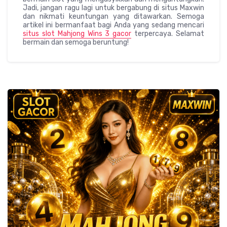
Jadi, jangan ragu lagi untuk bergabung di situs Maxwin
dan nikmati keuntungan yang ditawarkan. Semoga
artikel ini bermanfaat bagi Anda yang sedang mencari
situs slot Mahjong Wins 3 gacor
terpercaya. Selamat
bermain dan semoga beruntung!