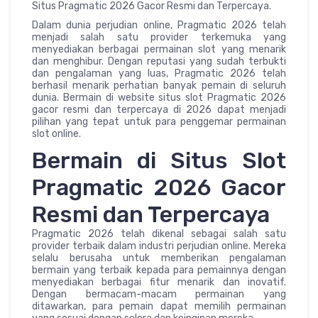
Situs Pragmatic 2026 Gacor Resmi dan Terpercaya.
Dalam dunia perjudian online, Pragmatic 2026 telah
menjadi salah satu provider terkemuka yang
menyediakan berbagai permainan slot yang menarik
dan menghibur. Dengan reputasi yang sudah terbukti
dan pengalaman yang luas, Pragmatic 2026 telah
berhasil menarik perhatian banyak pemain di seluruh
dunia. Bermain di website situs slot Pragmatic 2026
gacor resmi dan terpercaya di 2026 dapat menjadi
pilihan yang tepat untuk para penggemar permainan
slot online.
Bermain di Situs Slot
Pragmatic 2026 Gacor
Resmi dan Terpercaya
Pragmatic 2026 telah dikenal sebagai salah satu
provider terbaik dalam industri perjudian online. Mereka
selalu berusaha untuk memberikan pengalaman
bermain yang terbaik kepada para pemainnya dengan
menyediakan berbagai fitur menarik dan inovatif.
Dengan bermacam-macam permainan yang
ditawarkan, para pemain dapat memilih permainan