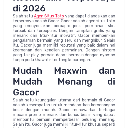
di 2026
Salah satu
Agen Situs Toto
yang dapat diandalkan dan
terpercaya adalah Gacor. Gacor adalah agen situs toto
yang menyediakan berbagai jenis permainan slot
terbaik dan terpopuler. Dengan tampilan grafis yang
menarik dan fitur-fitur inovatif, Gacor memberikan
pengalaman bermain yang seru dan menghibur. Selain
itu, Gacor juga memiliki reputasi yang baik dalam hal
keamanan dan keadilan permainan. Dengan sistem
yang fair play, pemain dapat bermain dengan nyaman
tanpa perlu khawatir tentang kecurangan.
Mudah Maxwin dan
Mudah Menang di
Gacor
Salah satu keunggulan utama dari bermain di Gacor
adalah kesempatan untuk mendapatkan kemenangan
besar dengan mudah. Gacor menawarkan berbagai
macam promo menarik dan bonus besar yang dapat
membantu pemain memperbesar peluang menang.
Selain itu, Gacor juga memiliki fitur-fitur khusus seperti