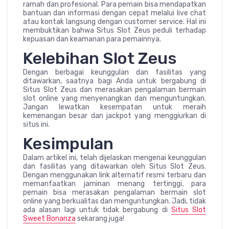
ramah dan profesional. Para pemain bisa mendapatkan
bantuan dan informasi dengan cepat melalui live chat
atau kontak langsung dengan customer service. Hal ini
membuktikan bahwa Situs Slot Zeus peduli terhadap
kepuasan dan keamanan para pemainnya.
Kelebihan Slot Zeus
Dengan berbagai keunggulan dan fasilitas yang
ditawarkan, saatnya bagi Anda untuk bergabung di
Situs Slot Zeus dan merasakan pengalaman bermain
slot online yang menyenangkan dan menguntungkan.
Jangan lewatkan kesempatan untuk meraih
kemenangan besar dan jackpot yang menggiurkan di
situs ini.
Kesimpulan
Dalam artikel ini, telah dijelaskan mengenai keunggulan
dan fasilitas yang ditawarkan oleh Situs Slot Zeus.
Dengan menggunakan link alternatif resmi terbaru dan
memanfaatkan jaminan menang tertinggi, para
pemain bisa merasakan pengalaman bermain slot
online yang berkualitas dan menguntungkan. Jadi, tidak
ada alasan lagi untuk tidak bergabung di
Situs Slot
Sweet Bonanza
sekarang juga!