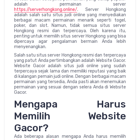
adalah permainan server
https://serverhongkong.online/
. Server Hongkong
adalah salah satu situs judi online yang menyediakan
berbagai macam permainan menarik seperti togel,
poker, dan slot. Namun, tidak semua situs server
Hongkong resmi dan terpercaya. Oleh karena itu,
penting untuk memilih situs server Hongkong yang bisa
dipercaya agar pengalaman bermain Anda lebih
menyenangkan.
Salah satu situs server Hongkong resmi dan terpercaya
yang patut Anda pertimbangkan adalah Website Gacor.
Website Gacor adalah situs judi online yang sudah
terpercaya sejak lama dan memiliki reputasi yang baik
di kalangan pemain judi online. Dengan berbagai macam
permainan yang tersedia, Anda pasti akan menemukan
permainan yang sesuai dengan selera Anda di Website
Gacor.
Mengapa Harus
Memilih Website
Gacor?
Ada beberapa alasan mengapa Anda harus memilih