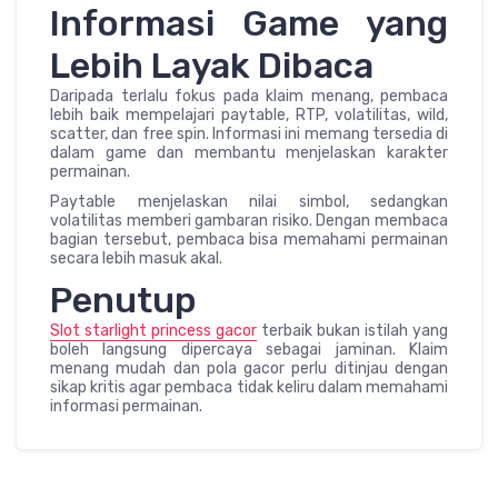
Informasi Game yang
Lebih Layak Dibaca
Daripada terlalu fokus pada klaim menang, pembaca
lebih baik mempelajari paytable, RTP, volatilitas, wild,
scatter, dan free spin. Informasi ini memang tersedia di
dalam game dan membantu menjelaskan karakter
permainan.
Paytable menjelaskan nilai simbol, sedangkan
volatilitas memberi gambaran risiko. Dengan membaca
bagian tersebut, pembaca bisa memahami permainan
secara lebih masuk akal.
Penutup
Slot starlight princess gacor
terbaik bukan istilah yang
boleh langsung dipercaya sebagai jaminan. Klaim
menang mudah dan pola gacor perlu ditinjau dengan
sikap kritis agar pembaca tidak keliru dalam memahami
informasi permainan.