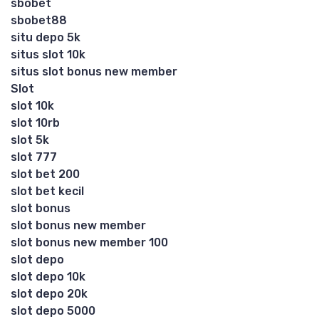
sbobet
sbobet88
situ depo 5k
situs slot 10k
situs slot bonus new member
Slot
slot 10k
slot 10rb
slot 5k
slot 777
slot bet 200
slot bet kecil
slot bonus
slot bonus new member
slot bonus new member 100
slot depo
slot depo 10k
slot depo 20k
slot depo 5000