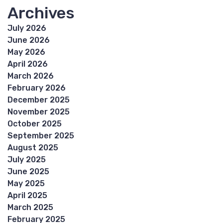
Archives
July 2026
June 2026
May 2026
April 2026
March 2026
February 2026
December 2025
November 2025
October 2025
September 2025
August 2025
July 2025
June 2025
May 2025
April 2025
March 2025
February 2025