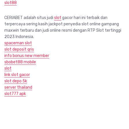
slot88
CERIABET adalah situs judi
slot
gacor hari ini terbaik dan
terpercaya sering kasih jackpot penyedia slot online gampang
maxwin terbaru dan judi online resmi dengan RTP Slot tertinggi
2023 Indonesia.
spaceman slot
slot deposit qris
info bonus new member
sbobet88 mobile
slot
link slot gacor
slot depo 5k
server thailand
slot777 apk