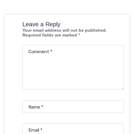
Leave a Reply
Your email address will not be published.
Required fields are marked
*
Comment
*
Name
*
Email
*