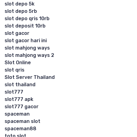
slot depo 5k
slot depo 5rb
slot depo qris 10rb
slot deposit 10rb
slot gacor
slot gacor hari ini
slot mahjong ways
slot mahjong ways 2
Slot Online
slot qris
Slot Server Thailand
slot thailand
slot777
slot777 apk
slot777 gacor
spaceman
spaceman slot
spaceman88
toto slot