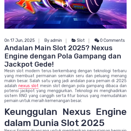
On 17 Jun, 2025
By admin
Slot
0 Comments
Andalan Main Slot 2025? Nexus
Engine dengan Pola Gampang dan
Jackpot Gede!
Mesin slot modern terus berkembang dengan teknologi terbaru
yang membuat permainan semakin seru dan peluang menang
makin besar. Salah satu yang jadi andalan para pemain di 2025
adalah
nexus slot
mesin slot dengan pola gampang dibaca dan
potensi jackpot yang menggiurkan. Teknologi ini menghadirkan
sistem RNG yang canggih serta fitur bonus yang memudahkan
pemain untuk meraih kemenangan besar.
Keunggulan Nexus Engine
dalam Dunia Slot 2025
Nexus Engine dirancang untuk memberikan pengalaman bermain