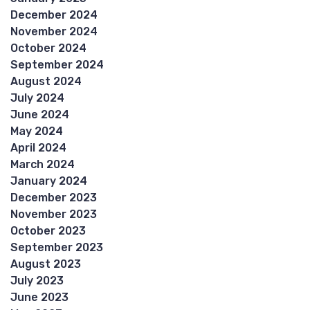
December 2024
November 2024
October 2024
September 2024
August 2024
July 2024
June 2024
May 2024
April 2024
March 2024
January 2024
December 2023
November 2023
October 2023
September 2023
August 2023
July 2023
June 2023