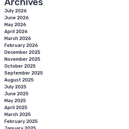
Archives
July 2026
June 2026
May 2026
April 2026
March 2026
February 2026
December 2025
November 2025
October 2025
September 2025
August 2025
July 2025
June 2025
May 2025
April 2025
March 2025
February 2025
January 2025