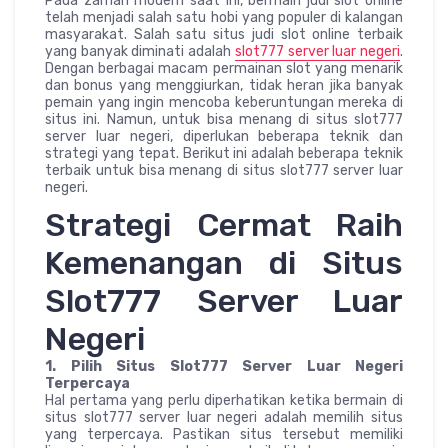
Pada zaman modern saat ini, bermain judi slot online
telah menjadi salah satu hobi yang populer di kalangan
masyarakat. Salah satu situs judi slot online terbaik
yang banyak diminati adalah
slot777 server luar negeri
.
Dengan berbagai macam permainan slot yang menarik
dan bonus yang menggiurkan, tidak heran jika banyak
pemain yang ingin mencoba keberuntungan mereka di
situs ini. Namun, untuk bisa menang di situs slot777
server luar negeri, diperlukan beberapa teknik dan
strategi yang tepat. Berikut ini adalah beberapa teknik
terbaik untuk bisa menang di situs slot777 server luar
negeri.
Strategi Cermat Raih
Kemenangan di Situs
Slot777 Server Luar
Negeri
1. Pilih Situs Slot777 Server Luar Negeri
Terpercaya
Hal pertama yang perlu diperhatikan ketika bermain di
situs slot777 server luar negeri adalah memilih situs
yang terpercaya. Pastikan situs tersebut memiliki