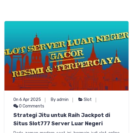
On 6 Apr 2025
By admin
Slot
0 Comments
Strategi Jitu untuk Raih Jackpot di
Situs Slot777 Server Luar Negeri