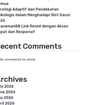
emua
rategi Adaptif dan Pendekatan
ikologis dalam Menghadapi Slot Gacor
026
aceman88 Link Resmi dengan Akses
pat dan Responsif
ecent Comments
No comments to show.
rchives
ly 2026
ne 2026
y 2026
ril 2026