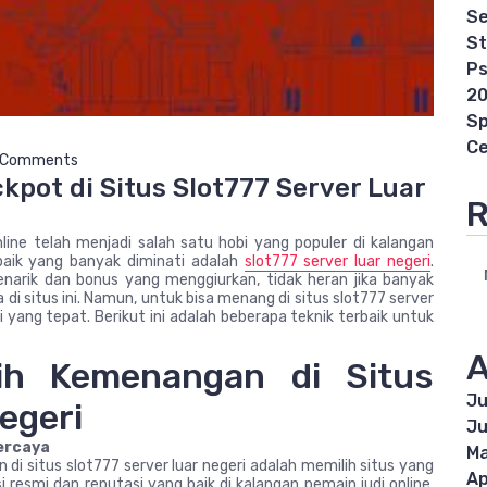
S
St
Ps
2
Sp
Ce
 Comments
ckpot di Situs Slot777 Server Luar
R
line telah menjadi salah satu hobi yang populer di kalangan
rbaik yang banyak diminati adalah
slot777 server luar negeri
.
arik dan bonus yang menggiurkan, tidak heran jika banyak
 situs ini. Namun, untuk bisa menang di situs slot777 server
i yang tepat. Berikut ini adalah beberapa teknik terbaik untuk
A
ih Kemenangan di Situs
Ju
egeri
Ju
percaya
Ma
 di situs slot777 server luar negeri adalah memilih situs yang
Ap
i resmi dan reputasi yang baik di kalangan pemain judi online.