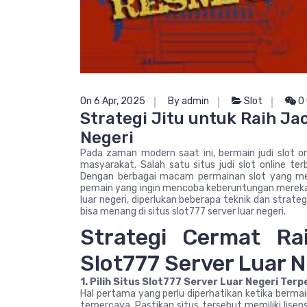
On 6 Apr, 2025
By admin
Slot
0
Strategi Jitu untuk Raih Ja
Negeri
Pada zaman modern saat ini, bermain judi slot on
masyarakat. Salah satu situs judi slot online te
Dengan berbagai macam permainan slot yang men
pemain yang ingin mencoba keberuntungan mereka di
luar negeri, diperlukan beberapa teknik dan strateg
bisa menang di situs slot777 server luar negeri.
Strategi Cermat Ra
Slot777 Server Luar N
1. Pilih Situs Slot777 Server Luar Negeri Ter
Hal pertama yang perlu diperhatikan ketika bermain
terpercaya. Pastikan situs tersebut memiliki lisens