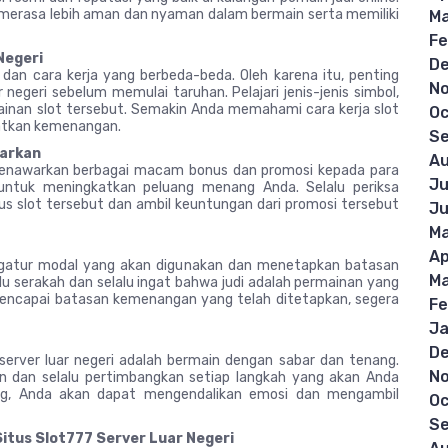
 merasa lebih aman dan nyaman dalam bermain serta memiliki
Ma
Fe
 Negeri
D
dan cara kerja yang berbeda-beda. Oleh karena itu, penting
N
 negeri sebelum memulai taruhan. Pelajari jenis-jenis simbol,
mainan slot tersebut. Semakin Anda memahami cara kerja slot
Oc
patkan kemenangan.
S
warkan
Au
i menawarkan berbagai macam bonus dan promosi kepada para
Ju
untuk meningkatkan peluang menang Anda. Selalu periksa
us slot tersebut dan ambil keuntungan dari promosi tersebut
Ju
Ma
Ap
gatur modal yang akan digunakan dan menetapkan batasan
Ma
alu serakah dan selalu ingat bahwa judi adalah permainan yang
encapai batasan kemenangan yang telah ditetapkan, segera
Fe
Ja
D
server luar negeri adalah bermain dengan sabar dan tenang.
N
 dan selalu pertimbangkan setiap langkah yang akan Anda
ng, Anda akan dapat mengendalikan emosi dan mengambil
Oc
S
Situs Slot777 Server Luar Negeri