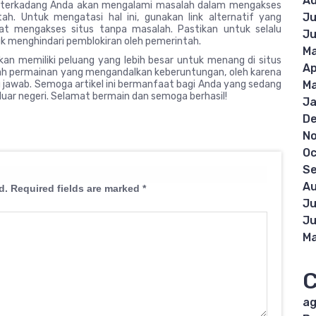
Au
eri, terkadang Anda akan mengalami masalah dalam mengakses
Ju
ah. Untuk mengatasi hal ini, gunakan link alternatif yang
pat mengakses situs tanpa masalah. Pastikan untuk selalu
Ju
uk menghindari pemblokiran oleh pemerintah.
Ma
an memiliki peluang yang lebih besar untuk menang di situs
Ap
dalah permainan yang mengandalkan keberuntungan, oleh karena
g jawab. Semoga artikel ini bermanfaat bagi Anda yang sedang
Ma
luar negeri. Selamat bermain dan semoga berhasil!
Ja
D
N
Oc
S
Au
d.
Required fields are marked
*
Ju
Ju
Ma
C
ag