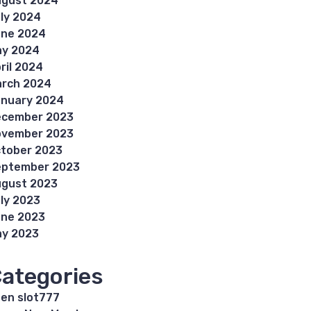
gust 2024
ly 2024
ne 2024
y 2024
ril 2024
rch 2024
nuary 2024
ecember 2023
ovember 2023
tober 2023
eptember 2023
gust 2023
ly 2023
ne 2023
y 2023
ategories
en slot777