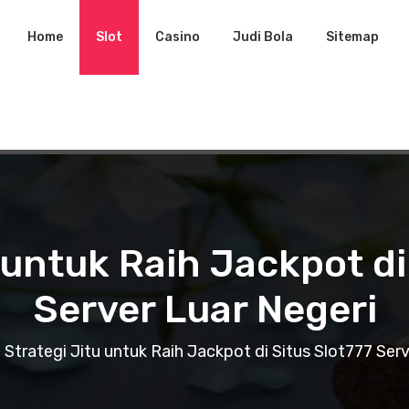
Home
Slot
Casino
Judi Bola
Sitemap
 untuk Raih Jackpot di
Server Luar Negeri
Strategi Jitu untuk Raih Jackpot di Situs Slot777 Ser