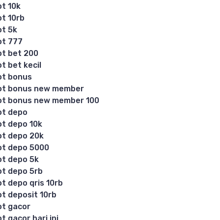
ot 10k
ot 10rb
ot 5k
ot 777
ot bet 200
ot bet kecil
ot bonus
ot bonus new member
ot bonus new member 100
ot depo
ot depo 10k
ot depo 20k
ot depo 5000
ot depo 5k
ot depo 5rb
ot depo qris 10rb
ot deposit 10rb
ot gacor
ot gacor hari ini