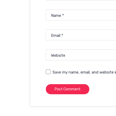
Name
*
Email
*
Website
Save my name, email, and website i