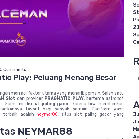
S
St
Ps
2
Sp
Ce
R
0 Comments
tic Play: Peluang Menang Besar
angan menjadi faktor utama yang menarik pemain. Salah satu
N Slot
dari provider
PRAGMATIC PLAY
, bertema astronot
A
u. Game ini dikenal
paling gacor
karena bisa memberikan
jadikannya favorit bagi banyak pemain. Platform yang
Ju
 terbaik adalah
neymar88
, situs slot paling gacor yang
Ju
ilitas NEYMAR88
Ma
Ap