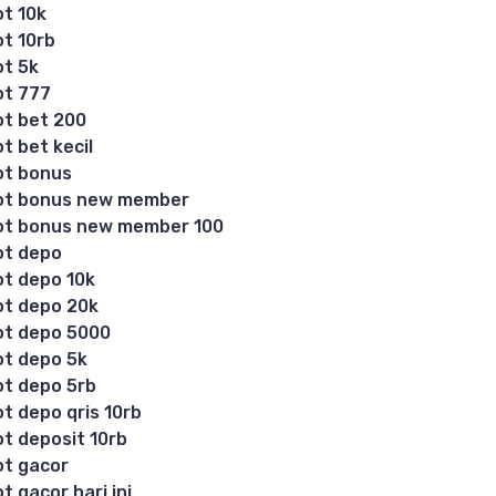
ot 10k
ot 10rb
ot 5k
ot 777
ot bet 200
ot bet kecil
ot bonus
ot bonus new member
ot bonus new member 100
ot depo
ot depo 10k
ot depo 20k
ot depo 5000
ot depo 5k
ot depo 5rb
ot depo qris 10rb
ot deposit 10rb
ot gacor
ot gacor hari ini