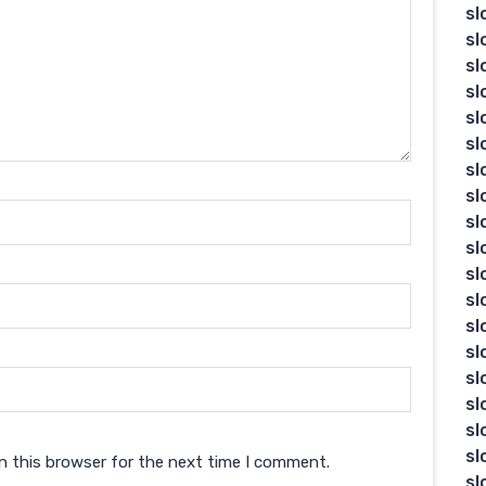
sl
sl
sl
sl
sl
sl
sl
sl
sl
sl
sl
sl
sl
sl
sl
sl
sl
sl
n this browser for the next time I comment.
sl