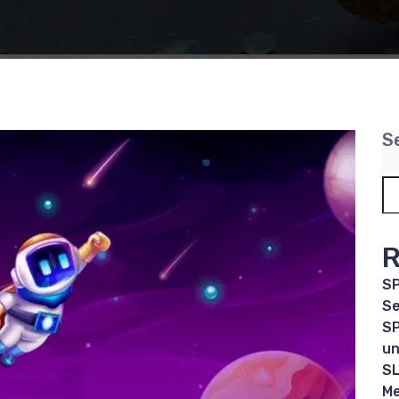
S
R
SP
Se
SP
un
SL
Me