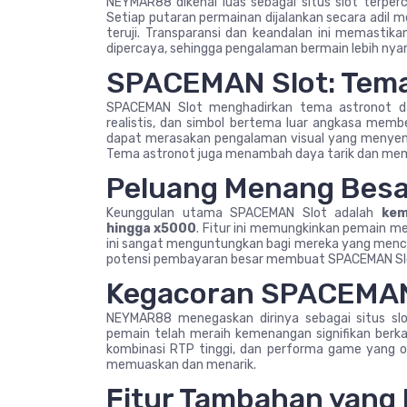
NEYMAR88 dikenal luas sebagai situs slot terper
Setiap putaran permainan dijalankan secara adil
teruji. Transparansi dan keandalan ini memasti
dipercaya, sehingga pengalaman bermain lebih nya
SPACEMAN Slot: Tema
SPACEMAN Slot menghadirkan tema astronot da
realistis, dan simbol bertema luar angkasa membe
dapat merasakan pengalaman visual yang menyenan
Tema astronot juga menambah daya tarik dan memb
Peluang Menang Besa
Keunggulan utama SPACEMAN Slot adalah
kem
hingga x5000
. Fitur ini memungkinkan pemain me
ini sangat menguntungkan bagi mereka yang mencar
potensi pembayaran besar membuat SPACEMAN Slot 
Kegacoran SPACEMAN
NEYMAR88 menegaskan dirinya sebagai situs sl
pemain telah meraih kemenangan signifikan berkat
kombinasi RTP tinggi, dan performa game yang
memuaskan dan menarik.
Fitur Tambahan yang