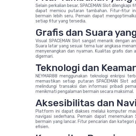
Selain perkalian besar, SPACEMAN Slot dilengkapi fit
dapat memicu putaran tambahan. Fitur-fitur 
bermain lebih seru. Pemain dapat mengoptimalk
setiap fitur yang tersedia.
Grafis dan Suara ya
Visual SPACEMAN Slot sangat menarik dengan anima
Suara latar yang sesuai tema luar angkasa menam
menyenangkan dan nyaman. Kualitas grafis dan au
digemari.
Teknologi dan Keama
NEYMAR88 menggunakan teknologi enkripsi ter
memastikan setiap putaran SPACEMAN Slot ad
melindungi transaksi dan informasi pribadi pem
menikmati pengalaman bermain secara maksimal.
Aksesibilitas dan Na
Platform ini dapat diakses melalui komputer ma
navigasi sederhana. Pemain dapat menemukan
bermain yang lancar. Fitur pencarian dan kategori
efisien.