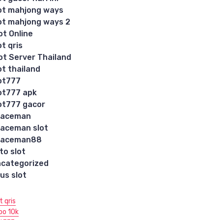
ot mahjong ways
ot mahjong ways 2
ot Online
ot qris
ot Server Thailand
ot thailand
ot777
ot777 apk
ot777 gacor
paceman
aceman slot
paceman88
to slot
categorized
us slot
t qris
po 10k