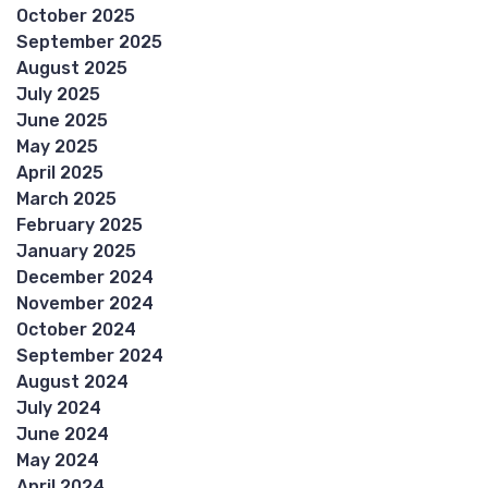
October 2025
September 2025
August 2025
July 2025
June 2025
May 2025
April 2025
March 2025
February 2025
January 2025
December 2024
November 2024
October 2024
September 2024
August 2024
July 2024
June 2024
May 2024
April 2024