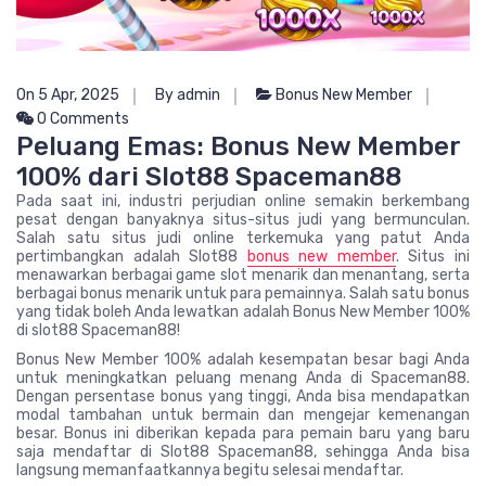
On 5 Apr, 2025
By admin
Bonus New Member
0 Comments
Peluang Emas: Bonus New Member
100% dari Slot88 Spaceman88
Pada saat ini, industri perjudian online semakin berkembang
pesat dengan banyaknya situs-situs judi yang bermunculan.
Salah satu situs judi online terkemuka yang patut Anda
pertimbangkan adalah Slot88
bonus new member
. Situs ini
menawarkan berbagai game slot menarik dan menantang, serta
berbagai bonus menarik untuk para pemainnya. Salah satu bonus
yang tidak boleh Anda lewatkan adalah Bonus New Member 100%
di slot88 Spaceman88!
Bonus New Member 100% adalah kesempatan besar bagi Anda
untuk meningkatkan peluang menang Anda di Spaceman88.
Dengan persentase bonus yang tinggi, Anda bisa mendapatkan
modal tambahan untuk bermain dan mengejar kemenangan
besar. Bonus ini diberikan kepada para pemain baru yang baru
saja mendaftar di Slot88 Spaceman88, sehingga Anda bisa
langsung memanfaatkannya begitu selesai mendaftar.