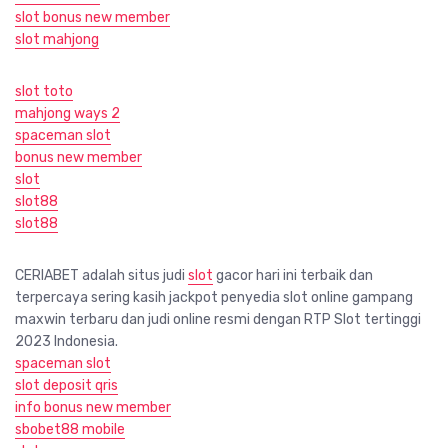
slot bonus new member
slot mahjong
slot toto
mahjong ways 2
spaceman slot
bonus new member
slot
slot88
slot88
CERIABET adalah situs judi
slot
gacor hari ini terbaik dan
terpercaya sering kasih jackpot penyedia slot online gampang
maxwin terbaru dan judi online resmi dengan RTP Slot tertinggi
2023 Indonesia.
spaceman slot
slot deposit qris
info bonus new member
sbobet88 mobile