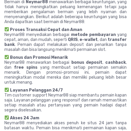
Bermain di
Neymar88
menawarkan berbagai keuntungan, yang
tidak hanya meningkatkan peluang kemenangan tetapi juga
memberikan pengalaman bermain yang lebih nyaman dan
menyenangkan. Berikut adalah beberapa keuntungan yang bisa
Anda dapatkan saat bermain di Neymar88:
Proses Transaksi Cepat dan Aman
Neymar88 menyediakan berbagai
metode pembayaran
yang
cepat, aman, dan mudah, seperti
QRIS
,
e-wallet
, dan
transfer
bank
. Pemain dapat melakukan deposit dan penarikan tanpa
masalah dan bisa langsung menikmati permainan slot.
Bonus dan Promosi Menarik
Neymar88 menawarkan berbagai
bonus deposit
,
cashback
,
dan
free spins
yang membuat setiap permainan semakin
menarik. Dengan promosi-promosi ini, pemain dapat
meningkatkan modal mereka dan memiliki peluang lebih besar
untuk menang.
Layanan Pelanggan 24/7
Tim customer support Neymar88 siap membantu pemain kapan
saja. Layanan pelanggan yang responsif dan ramah memastikan
setiap masalah atau pertanyaan yang pemain hadapi dapat
segera diselesaikan.
Akses 24 Jam
Neymar88 menyediakan akses penuh ke situs 24 jam tanpa
batasan waktu. Pemain bisa menikmati permainan kapan saja,