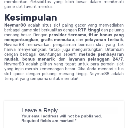
memberikan fleksibilitas yang lebih besar dalam menikmati
game slot favorit mereka.
Kesimpulan
Neymar88
adalah situs slot paling gacor yang menyediakan
berbagai game slot berkualitas dengan
RTP tinggi
dan peluang
menang besar. Dengan
provider ternama
,
fitur bonus yang
menguntungkan
,
grafis memukau
, dan
pelayanan terbaik
,
Neymar88 menawarkan pengalaman bermain slot yang tak
hanya menyenangkan, tetapi juga menguntungkan. Ditambah
dengan berbagai keuntungan seperti
metode pembayaran
mudah
,
bonus menarik
, dan
layanan pelanggan 24/7
,
Neymar88 adalah pilihan yang tepat untuk para pemain slot
yang ingin meraih kemenangan besar. Jika Anda mencari situs
slot gacor dengan peluang menang tinggi, Neymar88 adalah
tempat yang sempurna untuk memulai!
Leave a Reply
Your email address will not be published.
Required fields are marked
*