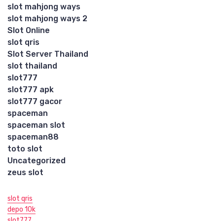
slot mahjong ways
slot mahjong ways 2
Slot Online
slot qris
Slot Server Thailand
slot thailand
slot777
slot777 apk
slot777 gacor
spaceman
spaceman slot
spaceman88
toto slot
Uncategorized
zeus slot
slot qris
depo 10k
slot777