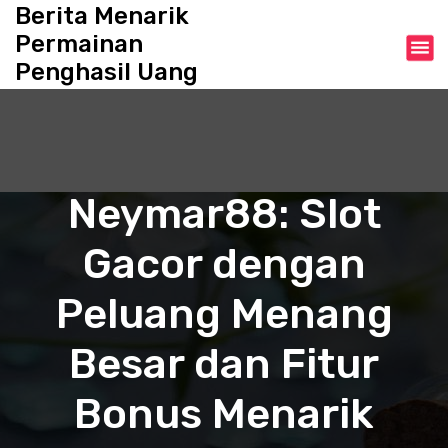
S
Berita Menarik
k
Permainan
i
Penghasil Uang
p
t
o
c
o
n
Neymar88: Slot
t
e
Gacor dengan
n
t
Peluang Menang
Besar dan Fitur
Bonus Menarik