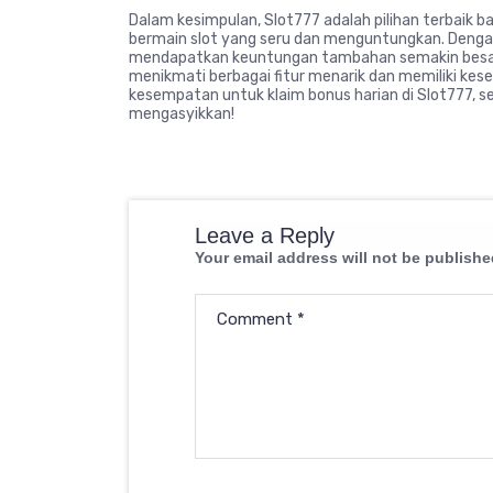
Dalam kesimpulan, Slot777 adalah pilihan terbaik b
bermain slot yang seru dan menguntungkan. Denga
mendapatkan keuntungan tambahan semakin besar. D
menikmati berbagai fitur menarik dan memiliki k
kesempatan untuk klaim bonus harian di Slot777, s
mengasyikkan!
Leave a Reply
Your email address will not be publishe
Comment
*