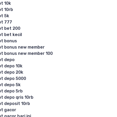
ot 10k
ot 10rb
ot 5k
ot 777
ot bet 200
ot bet kecil
ot bonus
ot bonus new member
ot bonus new member 100
ot depo
ot depo 10k
ot depo 20k
ot depo 5000
ot depo 5k
ot depo 5rb
ot depo qris 10rb
ot deposit 10rb
ot gacor
ot gacor hari ini