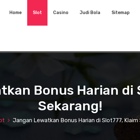
Home
Slot
Casino
Judi Bola
Sitemap
kan Bonus Harian di S
Sekarang!
ot
Jangan Lewatkan Bonus Harian di Slot777, Klaim