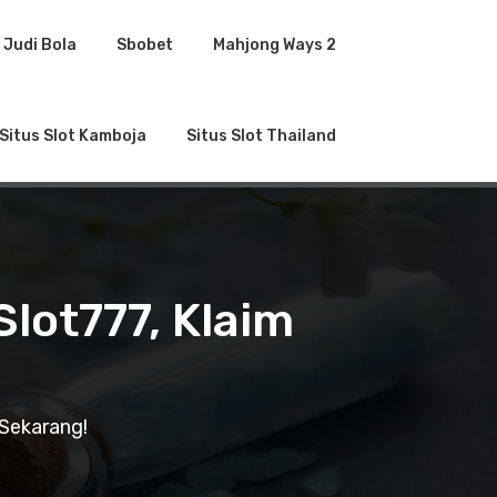
Judi Bola
Sbobet
Mahjong Ways 2
Situs Slot Kamboja
Situs Slot Thailand
lot777, Klaim
 Sekarang!