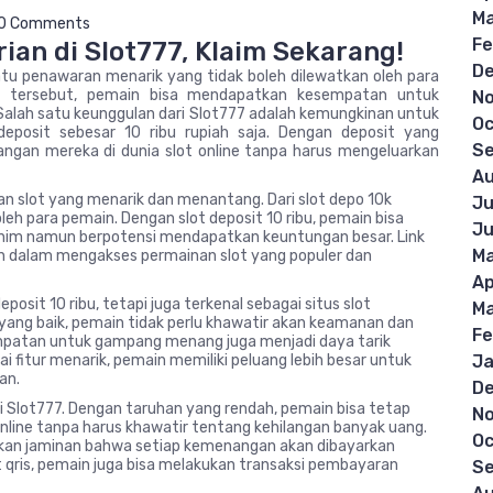
Ma
0 Comments
Fe
an di Slot777, Klaim Sekarang!
D
tu penawaran menarik yang tidak boleh dilewatkan oleh para
ian tersebut, pemain bisa mendapatkan kesempatan untuk
N
lah satu keunggulan dari Slot777 adalah kemungkinan untuk
Oc
posit sebesar 10 ribu rupiah saja. Dengan deposit yang
S
angan mereka di dunia slot online tanpa harus mengeluarkan
Au
an slot yang menarik dan menantang. Dari slot depo 10k
Ju
 oleh para pemain. Dengan slot deposit 10 ribu, pemain bisa
Ju
im namun berpotensi mendapatkan keuntungan besar. Link
Ma
n dalam mengakses permainan slot yang populer dan
Ap
posit 10 ribu, tetapi juga terkenal sebagai situs slot
Ma
yang baik, pemain tidak perlu khawatir akan keamanan dan
Fe
sempatan untuk gampang menang juga menjadi daya tarik
Ja
i fitur menarik, pemain memiliki peluang lebih besar untuk
an.
D
ari Slot777. Dengan taruhan yang rendah, pemain bisa tetap
N
line tanpa harus khawatir tentang kehilangan banyak uang.
Oc
rikan jaminan bahwa setiap kemenangan akan dibayarkan
 qris, pemain juga bisa melakukan transaksi pembayaran
S