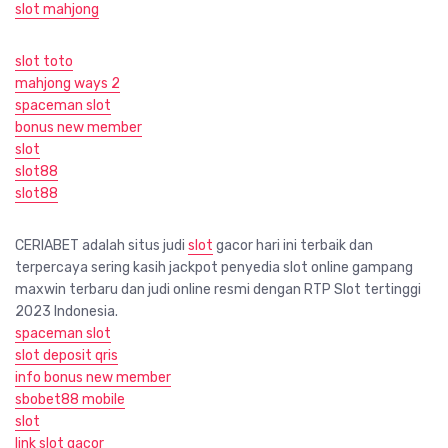
slot mahjong
slot toto
mahjong ways 2
spaceman slot
bonus new member
slot
slot88
slot88
CERIABET adalah situs judi
slot
gacor hari ini terbaik dan
terpercaya sering kasih jackpot penyedia slot online gampang
maxwin terbaru dan judi online resmi dengan RTP Slot tertinggi
2023 Indonesia.
spaceman slot
slot deposit qris
info bonus new member
sbobet88 mobile
slot
link slot gacor