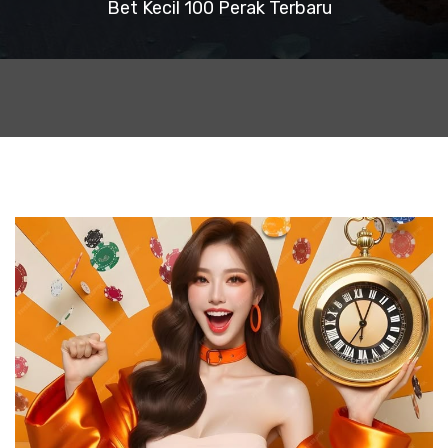
Bet Kecil 100 Perak Terbaru