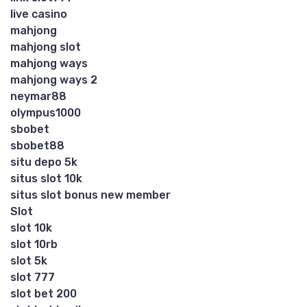
live casino
mahjong
mahjong slot
mahjong ways
mahjong ways 2
neymar88
olympus1000
sbobet
sbobet88
situ depo 5k
situs slot 10k
situs slot bonus new member
Slot
slot 10k
slot 10rb
slot 5k
slot 777
slot bet 200