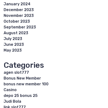
January 2024
December 2023
November 2023
October 2023
September 2023
August 2023
July 2023
June 2023
May 2023
Categories
agen slot777
Bonus New Member
bonus new member 100
Casino
depo 25 bonus 25
Judi Bola
link slot777