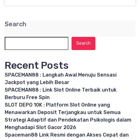
Search
Search
Recent Posts
SPACEMAN88 : Langkah Awal Menuju Sensasi
Jackpot yang Lebih Besar
SPACEMAN88 : Link Slot Online Terbaik untuk
Berburu Free Spin
SLOT DEPO 10K : Platform Slot Online yang
Menawarkan Deposit Terjangkau untuk Semua
Strategi Adaptif dan Pendekatan Psikologis dalam
Menghadapi Slot Gacor 2026
Spaceman88 Link Resmi dengan Akses Cepat dan