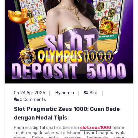
On 24 Apr 2025
By admin
Slot
0 Comments
Slot Pragmatic Zeus 1000: Cuan Gede
dengan Modal Tipis
Pada era digital saat ini, bermain
slotzeus1000
online
telah menjadi salah satu hiburan favorit bagi banyak