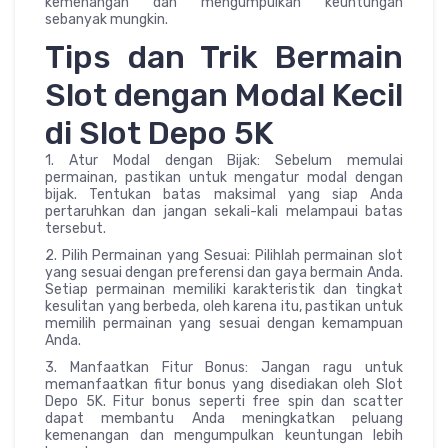
kemenangan dan mengumpulkan keuntungan
sebanyak mungkin.
Tips dan Trik Bermain
Slot dengan Modal Kecil
di Slot Depo 5K
1. Atur Modal dengan Bijak: Sebelum memulai
permainan, pastikan untuk mengatur modal dengan
bijak. Tentukan batas maksimal yang siap Anda
pertaruhkan dan jangan sekali-kali melampaui batas
tersebut.
2. Pilih Permainan yang Sesuai: Pilihlah permainan slot
yang sesuai dengan preferensi dan gaya bermain Anda.
Setiap permainan memiliki karakteristik dan tingkat
kesulitan yang berbeda, oleh karena itu, pastikan untuk
memilih permainan yang sesuai dengan kemampuan
Anda.
3. Manfaatkan Fitur Bonus: Jangan ragu untuk
memanfaatkan fitur bonus yang disediakan oleh Slot
Depo 5K. Fitur bonus seperti free spin dan scatter
dapat membantu Anda meningkatkan peluang
kemenangan dan mengumpulkan keuntungan lebih