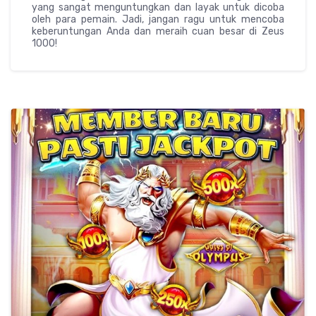
yang sangat menguntungkan dan layak untuk dicoba
oleh para pemain. Jadi, jangan ragu untuk mencoba
keberuntungan Anda dan meraih cuan besar di Zeus
1000!