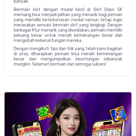
banyak.
Bermain slot dengan modal kecil di Slot Depo 5K
memang bisa menjadi pilihan yang menarik bagi pemain
yang memiliki keterbatasan modal namun tetap ingin
merasakan sensasi bermain slot yang lengkap. Dengan
berbagai fitur menarik yang disediakan, pemain memiliki
peluang besar untuk meraih kemenangan besar dan
mengubah keberuntungan mereka.
Dengan mengikuti tips dan trik yang telah kami bagikan
di atas, diharapkan pemain bisa meraih kemenangan
besar dan mengumpulkan keuntungan sebanyak
mungkin. Selamat bermain dan semoga sukses!