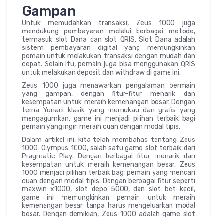
Gampan
Untuk memudahkan transaksi, Zeus 1000 juga
mendukung pembayaran melalui berbagai metode,
termasuk slot Dana dan slot QRIS. Slot Dana adalah
sistem pembayaran digital yang memungkinkan
pemain untuk melakukan transaksi dengan mudah dan
cepat. Selain itu, pemain juga bisa menggunakan QRIS
untuk melakukan deposit dan withdraw di game ini.
Zeus 1000 juga menawarkan pengalaman bermain
yang gampan, dengan fitur-fitur menarik dan
kesempatan untuk meraih kemenangan besar. Dengan
tema Yunani klasik yang memukau dan grafis yang
mengagumkan, game ini menjadi pilihan terbaik bagi
pemain yang ingin meraih cuan dengan modal tipis.
Dalam artikel ini, kita telah membahas tentang Zeus
1000: Olympus 1000, salah satu game slot terbaik dari
Pragmatic Play. Dengan berbagai fitur menarik dan
kesempatan untuk meraih kemenangan besar, Zeus
1000 menjadi pilihan terbaik bagi pemain yang mencari
cuan dengan modal tipis. Dengan berbagai fitur seperti
maxwin x1000, slot depo 5000, dan slot bet kecil,
game ini memungkinkan pemain untuk meraih
kemenangan besar tanpa harus mengeluarkan modal
besar. Dengan demikian, Zeus 1000 adalah game slot