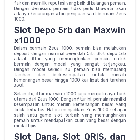
fair dan memiliki reputasi yang baik di kalangan pemain.
Dengan demikian, pemain tidak perlu khawatir akan
adanya kecurangan atau penipuan saat bermain Zeus
1000.
Slot Depo 5rb dan Maxwin
x1000
Dalam bermain Zeus 1000, pemain bisa melakukan
deposit dengan nominal serendah 5rb. Slot depo 5rb
adalah fitur yang memungkinkan pemain untuk
bermain dengan modal yang sangat terjangkau.
Dengan modal sekecil itu, pemain bisa memasang
taruhan dan berkesempatan untuk meraih
kemenangan besar hingga 1000 kali lipat dari taruhan
awal.
Selain itu, fitur maxwin x1000 juga menjadi daya tarik
utama dari Zeus 1000. Dengan fitur ini, pemain memiliki
kesempatan untuk meraih kemenangan besar yang
tidak terbatas. Hal ini menjadikan Zeus 1000 sebagai
salah satu game slot terbaik yang memungkinkan
pemain untuk mendapatkan cuan yang besar dengan
modal tipis.
Slot Dana, Slot QRIS, dan