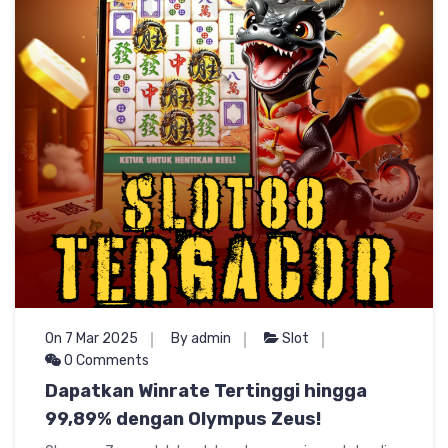
On 7 Mar 2025
By admin
Slot
0 Comments
Dapatkan Winrate Tertinggi hingga
99,89% dengan Olympus Zeus!