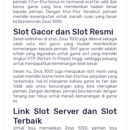
pemain. Fitur-fitur bonus ini termasuk scatter, wild, dan
bonus game yang bisa memberikan hadiah besar
kepada pemain. Dengan fitur-fitur tersebut, pemain
memiliki kesempatan untuk meraih cuan yang besar
ketika bermain Zeus 1000.
Slot Gacor dan Slot Resmi
Selain kelebihan di atas, Zeus 1000 juga dikenal sebagai
salah satu slot gacor yang mudah memberikan
kemenangan kepada pemain. Slot gacor sendiri adalah
istilah yang digunakan untuk game slot yang memiliki
tingkat RTP (Return to Player) tinggi, sehingga peluang
untuk mendapatkan kemenangan lebih besar.
Selain itu, Zeus 1000 juga merupakan slot resmi yang
sudah memiliki lisensi resmi dari otoritas perjudian yang
terkemuka. Hal ini menjamin bahwa game ini fair dan
tidak ada unsur kecurangan yang bisa merugikan
pemain. Dengan demikian, pemain bisa bermain dengan
tenang dan fokus untuk meraih kemenangan di game
ini.
Link Slot Server dan Slot
Terbaik
Untuk bisa memainkan Zeus 1000, pemain bisa