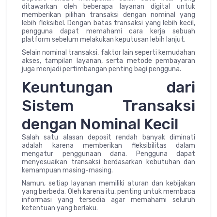
ditawarkan oleh beberapa layanan digital untuk
memberikan pilihan transaksi dengan nominal yang
lebih fleksibel. Dengan batas transaksi yang lebih kecil,
pengguna dapat memahami cara kerja sebuah
platform sebelum melakukan keputusan lebih lanjut.
Selain nominal transaksi, faktor lain seperti kemudahan
akses, tampilan layanan, serta metode pembayaran
juga menjadi pertimbangan penting bagi pengguna.
Keuntungan dari
Sistem Transaksi
dengan Nominal Kecil
Salah satu alasan deposit rendah banyak diminati
adalah karena memberikan fleksibilitas dalam
mengatur penggunaan dana. Pengguna dapat
menyesuaikan transaksi berdasarkan kebutuhan dan
kemampuan masing-masing.
Namun, setiap layanan memiliki aturan dan kebijakan
yang berbeda. Oleh karena itu, penting untuk membaca
informasi yang tersedia agar memahami seluruh
ketentuan yang berlaku.