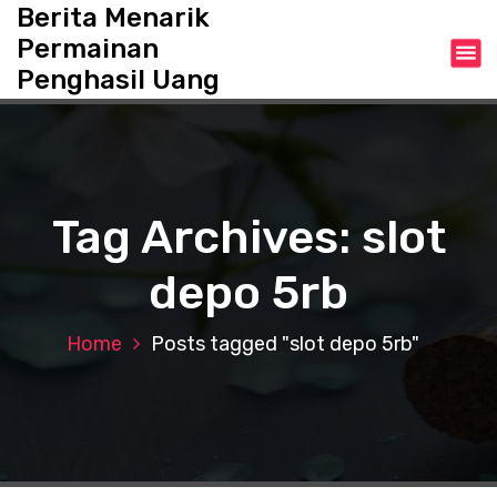
S
Berita Menarik
k
Permainan
i
Penghasil Uang
p
t
o
c
o
n
Tag Archives: slot
t
e
depo 5rb
n
t
Home
Posts tagged "slot depo 5rb"