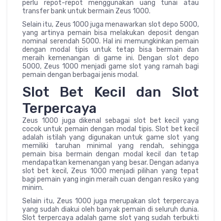
perlu repot-repot menggunakan uang tunai atau
transfer bank untuk bermain Zeus 1000.
Selain itu, Zeus 1000 juga menawarkan slot depo 5000,
yang artinya pemain bisa melakukan deposit dengan
nominal serendah 5000. Hal ini memungkinkan pemain
dengan modal tipis untuk tetap bisa bermain dan
meraih kemenangan di game ini. Dengan slot depo
5000, Zeus 1000 menjadi game slot yang ramah bagi
pemain dengan berbagai jenis modal.
Slot Bet Kecil dan Slot
Terpercaya
Zeus 1000 juga dikenal sebagai slot bet kecil yang
cocok untuk pemain dengan modal tipis. Slot bet kecil
adalah istilah yang digunakan untuk game slot yang
memiliki taruhan minimal yang rendah, sehingga
pemain bisa bermain dengan modal kecil dan tetap
mendapatkan kemenangan yang besar. Dengan adanya
slot bet kecil, Zeus 1000 menjadi pilihan yang tepat
bagi pemain yang ingin meraih cuan dengan resiko yang
minim.
Selain itu, Zeus 1000 juga merupakan slot terpercaya
yang sudah diakui oleh banyak pemain di seluruh dunia.
Slot terpercaya adalah game slot yang sudah terbukti