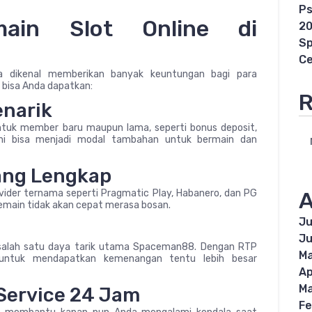
Ps
main Slot Online di
2
Sp
Ce
a dikenal memberikan banyak keuntungan bagi para
 bisa Anda dapatkan:
R
enarik
uk member baru maupun lama, seperti bonus deposit,
 ini bisa menjadi modal tambahan untuk bermain dan
yang Lengkap
rovider ternama seperti Pragmatic Play, Habanero, dan PG
A
pemain tidak akan cepat merasa bosan.
Ju
Ju
i salah satu daya tarik utama Spaceman88. Dengan RTP
Ma
 untuk mendapatkan kemenangan tentu lebih besar
Ap
Ma
Service 24 Jam
Fe