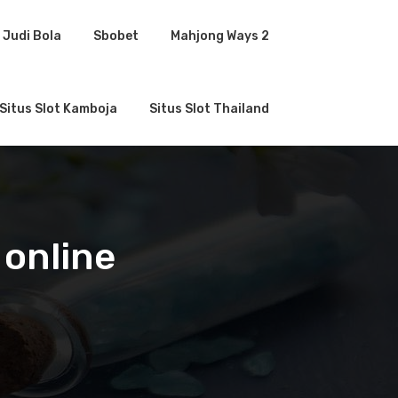
Judi Bola
Sbobet
Mahjong Ways 2
Situs Slot Kamboja
Situs Slot Thailand
 online