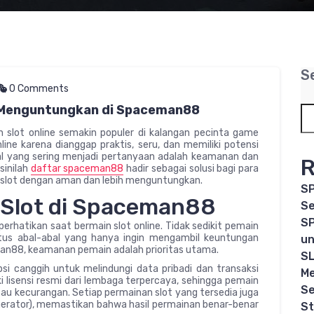
S
0 Comments
n Menguntungkan di Spaceman88
n slot online semakin populer di kalangan pecinta game
line karena dianggap praktis, seru, dan memiliki potensi
al yang sering menjadi pertanyaan adalah keamanan dan
R
sinilah
daftar spaceman88
hadir sebagai solusi bagi para
 slot dengan aman dan lebih menguntungkan.
SP
Slot di Spaceman88
Se
SP
rhatikan saat bermain slot online. Tidak sedikit pemain
tus abal-abal yang hanya ingin mengambil keuntungan
un
an88, keamanan pemain adalah prioritas utama.
SL
si canggih untuk melindungi data pribadi dan transaksi
Me
 lisensi resmi dari lembaga terpercaya, sehingga pemain
S
atau kecurangan. Setiap permainan slot yang tersedia juga
erator), memastikan bahwa hasil permainan benar-benar
St