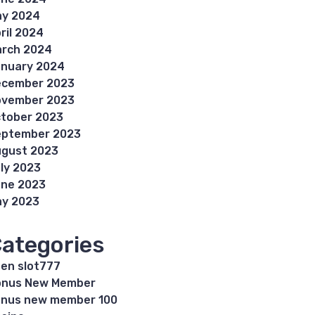
y 2024
ril 2024
rch 2024
nuary 2024
ecember 2023
ovember 2023
tober 2023
eptember 2023
gust 2023
ly 2023
ne 2023
y 2023
ategories
en slot777
onus New Member
nus new member 100