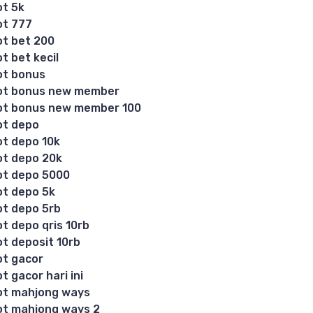
ot 5k
ot 777
ot bet 200
ot bet kecil
ot bonus
ot bonus new member
ot bonus new member 100
ot depo
ot depo 10k
ot depo 20k
ot depo 5000
ot depo 5k
ot depo 5rb
ot depo qris 10rb
ot deposit 10rb
ot gacor
ot gacor hari ini
ot mahjong ways
ot mahjong ways 2