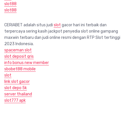
slot88
slot88
CERIABET adalah situs judi
slot
gacor hari ini terbaik dan
terpercaya sering kasih jackpot penyedia slot online gampang
maxwin terbaru dan judi online resmi dengan RTP Slot tertinggi
2023 Indonesia.
spaceman slot
slot deposit qris
info bonus new member
sbobet88 mobile
slot
link slot gacor
slot depo 5k
server thailand
slot777 apk