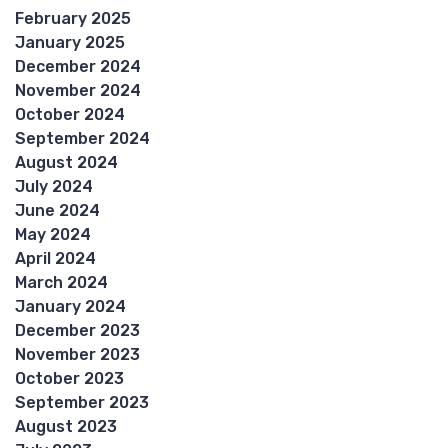
February 2025
January 2025
December 2024
November 2024
October 2024
September 2024
August 2024
July 2024
June 2024
May 2024
April 2024
March 2024
January 2024
December 2023
November 2023
October 2023
September 2023
August 2023