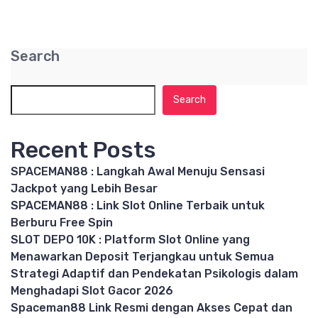
Search
Search
Recent Posts
SPACEMAN88 : Langkah Awal Menuju Sensasi
Jackpot yang Lebih Besar
SPACEMAN88 : Link Slot Online Terbaik untuk
Berburu Free Spin
SLOT DEPO 10K : Platform Slot Online yang
Menawarkan Deposit Terjangkau untuk Semua
Strategi Adaptif dan Pendekatan Psikologis dalam
Menghadapi Slot Gacor 2026
Spaceman88 Link Resmi dengan Akses Cepat dan