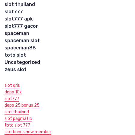
slot thailand
slot777
slot777 apk
slot777 gacor
spaceman
spaceman slot
spaceman88
toto slot
Uncategorized
zeus slot
slot qris
depo 10k
slot777
depo 25 bonus 25
slot thailand
slot pagmatic
toto slot 777
slot bonus new member