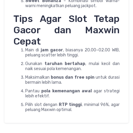
Sweet Bonanza
– Kombinasi simbol warna-
warni meningkatkan peluang jackpot.
Tips Agar Slot Tetap
Gacor dan Maxwin
Cepat
Main di
jam gacor
, biasanya 20.00–02.00 WIB,
peluang scatter lebih tinggi.
Gunakan
taruhan bertahap
, mulai kecil dan
naik sesuai pola kemenangan.
Maksimalkan
bonus dan free spin
untuk durasi
bermain lebih lama.
Pantau
pola kemenangan awal
agar strategi
lebih efektif.
Pilih slot dengan
RTP tinggi
, minimal 96%, agar
peluang Maxwin optimal.