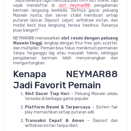
“Saya awalnya ragu mencoba platform slot online, tapi
sejak mendaftar di
slot neymar88
, pengalaman
bermain langsung berbeda. Slotnya gacor, peluang
Maxwin nyata, dan server stabil membuat setiap
putaran lancar. Deposit cepat, withdraw instan, dan
modal kecil bisa langsung terasa hasilnya. Rasanya
puas banget!”
NEYMAR88 menawarkan
slot resmi dengan peluang
Maxwin tinggi
, lengkap dengan fitur free spin, scatter,
dan multiplier. Pemain bisa fokus menikmati permainan
tanpa terganggu lag atau masalah teknis, sehingga
pengalaman bermain lebih menyenangkan dan
menguntungkan.
Kenapa NEYMAR88
Jadi Favorit Pemain
Slot Gacor Tiap Hari
– Peluang Maxwin selalu
tersedia di berbagai game populer.
Platform Resmi & Terpercaya
– Sistem fair
play memastikan setiap putaran adil.
Transaksi Cepat & Aman
– Deposit dan
withdraw instan tanpa ribet.