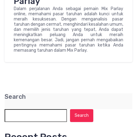
Parlay
Dalam perjalanan Anda sebagai pemain Mix Parlay
online, memahami pasar taruhan adalah kunci untuk
meraih kesuksesan. Dengan menganalisis pasar
taruhan dengan cermat, menghindari kesalahan umum,
dan memilih jenis taruhan yang tepat, Anda dapat
meningkatkan peluang Anda untuk meraih
kemenangan besar. Jadi, jangan pernah mengabaikan
pentingnya memahami pasar taruhan ketika Anda
memasang taruhan dalam Mix Parlay.
Search
Search