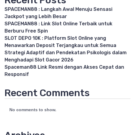
Recent Posts
SPACEMAN88 : Langkah Awal Menuju Sensasi
Jackpot yang Lebih Besar
SPACEMAN88 : Link Slot Online Terbaik untuk
Berburu Free Spin
SLOT DEPO 10K : Platform Slot Online yang
Menawarkan Deposit Terjangkau untuk Semua
Strategi Adaptif dan Pendekatan Psikologis dalam
Menghadapi Slot Gacor 2026
Spaceman88 Link Resmi dengan Akses Cepat dan
Responsif
Recent Comments
No comments to show.