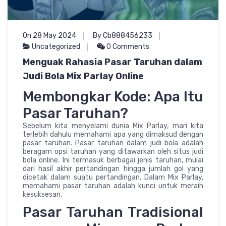
On 28 May 2024
By Cb888456233
Uncategorized
0 Comments
Menguak Rahasia Pasar Taruhan dalam
Judi Bola Mix Parlay Online
Membongkar Kode: Apa Itu
Pasar Taruhan?
Sebelum kita menyelami dunia Mix Parlay, mari kita
terlebih dahulu memahami apa yang dimaksud dengan
pasar taruhan. Pasar taruhan dalam judi bola adalah
beragam opsi taruhan yang ditawarkan oleh situs judi
bola online. Ini termasuk berbagai jenis taruhan, mulai
dari hasil akhir pertandingan hingga jumlah gol yang
dicetak dalam suatu pertandingan. Dalam Mix Parlay,
memahami pasar taruhan adalah kunci untuk meraih
kesuksesan.
Pasar Taruhan Tradisional