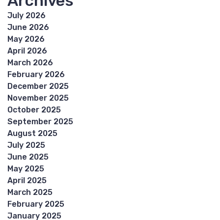
Archives
July 2026
June 2026
May 2026
April 2026
March 2026
February 2026
December 2025
November 2025
October 2025
September 2025
August 2025
July 2025
June 2025
May 2025
April 2025
March 2025
February 2025
January 2025