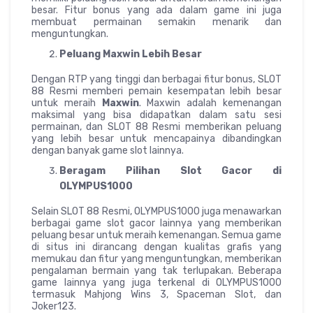
besar. Fitur bonus yang ada dalam game ini juga
membuat permainan semakin menarik dan
menguntungkan.
Peluang Maxwin Lebih Besar
Dengan RTP yang tinggi dan berbagai fitur bonus, SLOT
88 Resmi memberi pemain kesempatan lebih besar
untuk meraih
Maxwin
. Maxwin adalah kemenangan
maksimal yang bisa didapatkan dalam satu sesi
permainan, dan SLOT 88 Resmi memberikan peluang
yang lebih besar untuk mencapainya dibandingkan
dengan banyak game slot lainnya.
Beragam Pilihan Slot Gacor di
OLYMPUS1000
Selain SLOT 88 Resmi, OLYMPUS1000 juga menawarkan
berbagai game slot gacor lainnya yang memberikan
peluang besar untuk meraih kemenangan. Semua game
di situs ini dirancang dengan kualitas grafis yang
memukau dan fitur yang menguntungkan, memberikan
pengalaman bermain yang tak terlupakan. Beberapa
game lainnya yang juga terkenal di OLYMPUS1000
termasuk Mahjong Wins 3, Spaceman Slot, dan
Joker123.