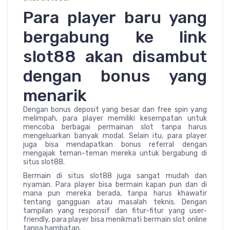
Para player baru yang
bergabung ke link
slot88 akan disambut
dengan bonus yang
menarik
Dengan bonus deposit yang besar dan free spin yang
melimpah, para player memiliki kesempatan untuk
mencoba berbagai permainan slot tanpa harus
mengeluarkan banyak modal. Selain itu, para player
juga bisa mendapatkan bonus referral dengan
mengajak teman-teman mereka untuk bergabung di
situs slot88.
Bermain di situs slot88 juga sangat mudah dan
nyaman. Para player bisa bermain kapan pun dan di
mana pun mereka berada, tanpa harus khawatir
tentang gangguan atau masalah teknis. Dengan
tampilan yang responsif dan fitur-fitur yang user-
friendly, para player bisa menikmati bermain slot online
tanpa hambatan.