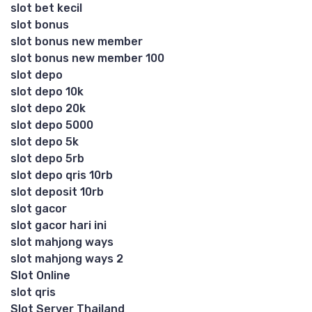
slot bet kecil
slot bonus
slot bonus new member
slot bonus new member 100
slot depo
slot depo 10k
slot depo 20k
slot depo 5000
slot depo 5k
slot depo 5rb
slot depo qris 10rb
slot deposit 10rb
slot gacor
slot gacor hari ini
slot mahjong ways
slot mahjong ways 2
Slot Online
slot qris
Slot Server Thailand