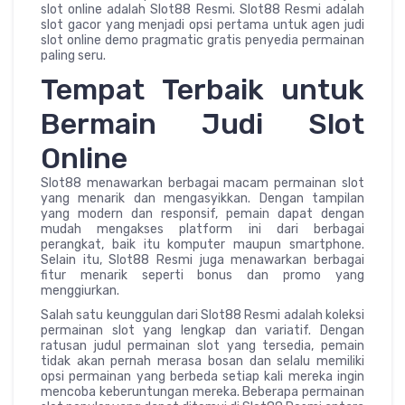
slot online adalah Slot88 Resmi. Slot88 Resmi adalah
slot gacor yang menjadi opsi pertama untuk agen judi
slot online demo pragmatic gratis penyedia permainan
paling seru.
Tempat Terbaik untuk
Bermain Judi Slot
Online
Slot88 menawarkan berbagai macam permainan slot
yang menarik dan mengasyikkan. Dengan tampilan
yang modern dan responsif, pemain dapat dengan
mudah mengakses platform ini dari berbagai
perangkat, baik itu komputer maupun smartphone.
Selain itu, Slot88 Resmi juga menawarkan berbagai
fitur menarik seperti bonus dan promo yang
menggiurkan.
Salah satu keunggulan dari Slot88 Resmi adalah koleksi
permainan slot yang lengkap dan variatif. Dengan
ratusan judul permainan slot yang tersedia, pemain
tidak akan pernah merasa bosan dan selalu memiliki
opsi permainan yang berbeda setiap kali mereka ingin
mencoba keberuntungan mereka. Beberapa permainan