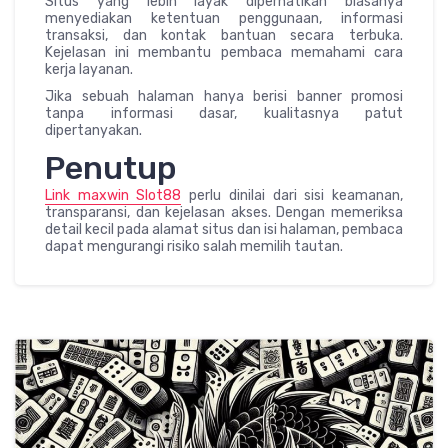
Situs yang lebih layak diperhatikan biasanya
menyediakan ketentuan penggunaan, informasi
transaksi, dan kontak bantuan secara terbuka.
Kejelasan ini membantu pembaca memahami cara
kerja layanan.
Jika sebuah halaman hanya berisi banner promosi
tanpa informasi dasar, kualitasnya patut
dipertanyakan.
Penutup
Link maxwin Slot88
perlu dinilai dari sisi keamanan,
transparansi, dan kejelasan akses. Dengan memeriksa
detail kecil pada alamat situs dan isi halaman, pembaca
dapat mengurangi risiko salah memilih tautan.