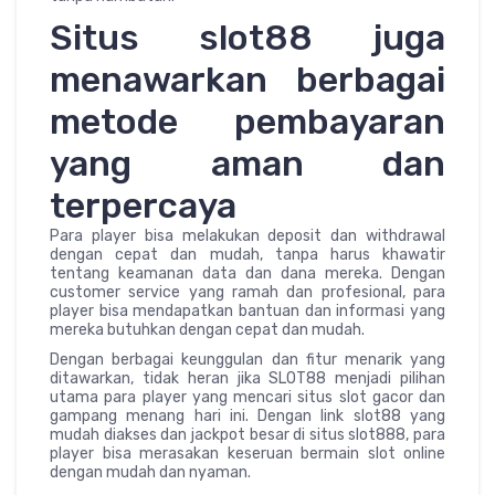
Situs slot88 juga
menawarkan berbagai
metode pembayaran
yang aman dan
terpercaya
Para player bisa melakukan deposit dan withdrawal
dengan cepat dan mudah, tanpa harus khawatir
tentang keamanan data dan dana mereka. Dengan
customer service yang ramah dan profesional, para
player bisa mendapatkan bantuan dan informasi yang
mereka butuhkan dengan cepat dan mudah.
Dengan berbagai keunggulan dan fitur menarik yang
ditawarkan, tidak heran jika SLOT88 menjadi pilihan
utama para player yang mencari situs slot gacor dan
gampang menang hari ini. Dengan link slot88 yang
mudah diakses dan jackpot besar di situs slot888, para
player bisa merasakan keseruan bermain slot online
dengan mudah dan nyaman.