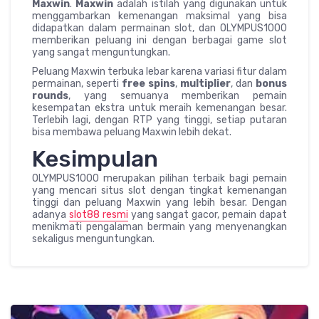
Maxwin
.
Maxwin
adalah istilah yang digunakan untuk
menggambarkan kemenangan maksimal yang bisa
didapatkan dalam permainan slot, dan OLYMPUS1000
memberikan peluang ini dengan berbagai game slot
yang sangat menguntungkan.
Peluang Maxwin terbuka lebar karena variasi fitur dalam
permainan, seperti
free spins
,
multiplier
, dan
bonus
rounds
, yang semuanya memberikan pemain
kesempatan ekstra untuk meraih kemenangan besar.
Terlebih lagi, dengan RTP yang tinggi, setiap putaran
bisa membawa peluang Maxwin lebih dekat.
Kesimpulan
OLYMPUS1000 merupakan pilihan terbaik bagi pemain
yang mencari situs slot dengan tingkat kemenangan
tinggi dan peluang Maxwin yang lebih besar. Dengan
adanya
slot88 resmi
yang sangat gacor, pemain dapat
menikmati pengalaman bermain yang menyenangkan
sekaligus menguntungkan.