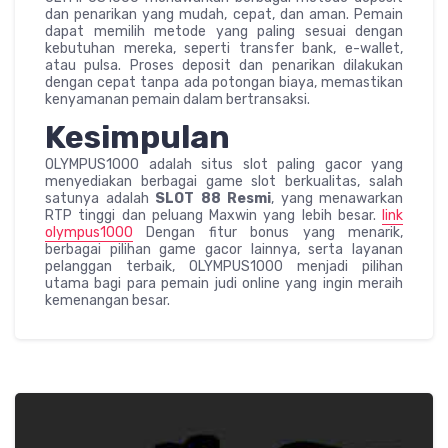
dan penarikan yang mudah, cepat, dan aman. Pemain
dapat memilih metode yang paling sesuai dengan
kebutuhan mereka, seperti transfer bank, e-wallet,
atau pulsa. Proses deposit dan penarikan dilakukan
dengan cepat tanpa ada potongan biaya, memastikan
kenyamanan pemain dalam bertransaksi.
Kesimpulan
OLYMPUS1000 adalah situs slot paling gacor yang
menyediakan berbagai game slot berkualitas, salah
satunya adalah
SLOT 88 Resmi
, yang menawarkan
RTP tinggi dan peluang Maxwin yang lebih besar.
link
olympus1000
Dengan fitur bonus yang menarik,
berbagai pilihan game gacor lainnya, serta layanan
pelanggan terbaik, OLYMPUS1000 menjadi pilihan
utama bagi para pemain judi online yang ingin meraih
kemenangan besar.