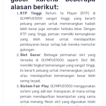
alasan berikut:
RTP Tinggi
: Return to Player (RTP) di
OLYMPUS1000 sangat tinggi, yang berarti
peluang pemain untuk memenangkan hadiah
lebih besar juga semakin terbuka lebar. Dengan
RTP yang tinggi, pemain memiliki kemungkinan
yang lebih besar untuk mendapatkan
pembayaran besar setiap kali mereka memutar
gulungan.
Slot Gacor
: Berbagai permainan slot yang
tersedia di OLYMPUS1000, seperti Slot 88,
memiliki tingkat kemenangan yang sangat tinggi.
Ini berarti peluang untuk memenangkan jackpot
atau mendapatkan kemenangan besar lebih
sering terjadi.
Sistem Fair Play
: OLYMPUS1000 menggunakan
sistem yang adil dan transparan, di mana setiap
pemain mendapatkan kesempatan yang sama
untuk menang. Mesin slot yang digunakan telah