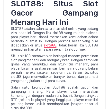
SLOT88: Situs Slot
Gacor Gampang
Menang Hari Ini
SLOT88 adalah salah satu situs slot online yang sedang
viral saat ini. Dengan link slot88 yang mudah diakses,
para player baru dapat merasakan kemudahan dalam
bermain di situs ini. Dengan jackpot besar yang bisa
didapatkan di situs
slot888
, tidak heran jika SLOT88
menjadi pilihan utama para pencinta slot online.
Situs slot88 menawarkan berbagai macam permainan
slot yang menarik dan mengasyikkan. Dengan tampilan
grafis yang memukau dan fitur-fitur menarik, para
player bisa merasakan sensasi bermain slot yang belum
pernah mereka rasakan sebelumnya. Selain itu, situs
slot88 juga menyediakan banyak bonus dan promosi
yang menggiurkan bagi para player.
Salah satu keunggulan SLOT88 adalah gacor dan
gampang menang. Para player bisa merasakan
kemenangan dengan mudah di situs ini. Dengan tingkat
RTP (return to player) yang tinggi, para player memiliki
peluang besar untuk mendapatkan jackpot besar di
situs slot888.