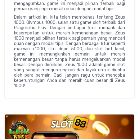
mengagumkan, game ini menjadi pilihan terbaik bagi
pemain yang ingin meraih cuan dengan modal tipis.
Dalam artikel ini, kita telah membahas tentang Zeus
1000: Olympus 1000, salah satu game slot terbaik dari
Pragmatic Play. Dengan berbagai fitur menarik dan
kesempatan untuk meraih kemenangan besar, Zeus
1000 menjadi pilihan terbaik bagi pemain yang mencari
cuan dengan modal tipis. Dengan berbagai fitur seperti
maxwin x1000, slot depo 5000, dan slot bet kecil,
game ini memungkinkan pemain untuk meraih
kemenangan besar tanpa harus mengeluarkan modal
besar. Dengan demikian, Zeus 1000 adalah game slot
yang sangat menguntungkan dan layak untuk dicoba
oleh para pemain. Jadi, jangan ragu untuk mencoba
keberuntungan Anda dan meraih cuan besar di Zeus
1000!