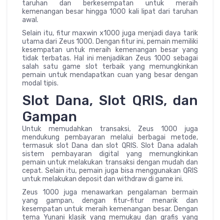
taruhan dan berkesempatan untuk meraih
kemenangan besar hingga 1000 kali lipat dari taruhan
awal.
Selain itu, fitur maxwin x1000 juga menjadi daya tarik
utama dari Zeus 1000. Dengan fitur ini, pemain memiliki
kesempatan untuk meraih kemenangan besar yang
tidak terbatas. Hal ini menjadikan Zeus 1000 sebagai
salah satu game slot terbaik yang memungkinkan
pemain untuk mendapatkan cuan yang besar dengan
modal tipis.
Slot Dana, Slot QRIS, dan
Gampan
Untuk memudahkan transaksi, Zeus 1000 juga
mendukung pembayaran melalui berbagai metode,
termasuk slot Dana dan slot QRIS. Slot Dana adalah
sistem pembayaran digital yang memungkinkan
pemain untuk melakukan transaksi dengan mudah dan
cepat. Selain itu, pemain juga bisa menggunakan QRIS
untuk melakukan deposit dan withdraw di game ini.
Zeus 1000 juga menawarkan pengalaman bermain
yang gampan, dengan fitur-fitur menarik dan
kesempatan untuk meraih kemenangan besar. Dengan
tema Yunani klasik yang memukau dan grafis yang