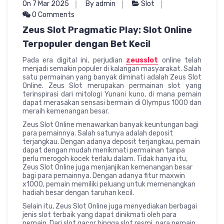
On 7 Mar 2025
By admin
Slot
0 Comments
Zeus Slot Pragmatic Play: Slot Online
Terpopuler dengan Bet Kecil
Pada era digital ini, perjudian
zeusslot
online telah
menjadi semakin populer di kalangan masyarakat. Salah
satu permainan yang banyak diminati adalah Zeus Slot
Online. Zeus Slot merupakan permainan slot yang
terinspirasi dari mitologi Yunani kuno, di mana pemain
dapat merasakan sensasi bermain di Olympus 1000 dan
meraih kemenangan besar.
Zeus Slot Online menawarkan banyak keuntungan bagi
para pemainnya. Salah satunya adalah deposit
terjangkau. Dengan adanya deposit terjangkau, pemain
dapat dengan mudah menikmati permainan tanpa
perlu merogoh kocek terlalu dalam. Tidak hanya itu,
Zeus Slot Online juga menjanjikan kemenangan besar
bagi para pemainnya. Dengan adanya fitur maxwin
x1000, pemain memiliki peluang untuk memenangkan
hadiah besar dengan taruhan kecil.
Selain itu, Zeus Slot Online juga menyediakan berbagai
jenis slot terbaik yang dapat dinikmati oleh para
pemain. Dari slot gacor hingga slot resmi, para pemain