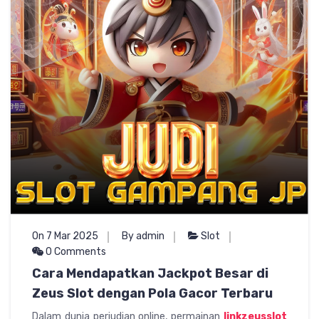
On 7 Mar 2025
By admin
Slot
0 Comments
Cara Mendapatkan Jackpot Besar di
Zeus Slot dengan Pola Gacor Terbaru
Dalam dunia perjudian online, permainan
linkzeusslot