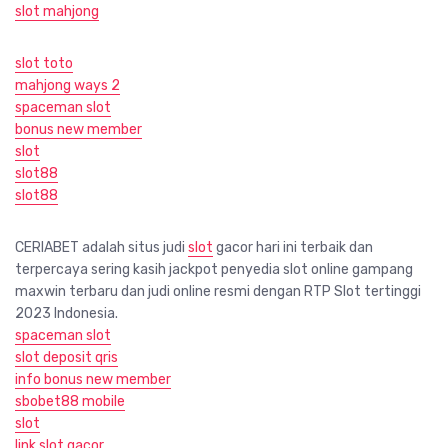
slot mahjong
slot toto
mahjong ways 2
spaceman slot
bonus new member
slot
slot88
slot88
CERIABET adalah situs judi
slot
gacor hari ini terbaik dan
terpercaya sering kasih jackpot penyedia slot online gampang
maxwin terbaru dan judi online resmi dengan RTP Slot tertinggi
2023 Indonesia.
spaceman slot
slot deposit qris
info bonus new member
sbobet88 mobile
slot
link slot gacor