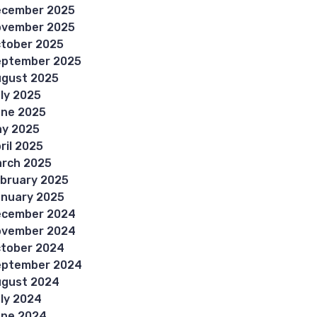
ecember 2025
ovember 2025
tober 2025
eptember 2025
gust 2025
ly 2025
ne 2025
y 2025
ril 2025
rch 2025
bruary 2025
nuary 2025
ecember 2024
ovember 2024
tober 2024
eptember 2024
gust 2024
ly 2024
ne 2024