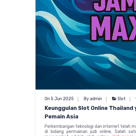
On 5 Jun 2025
By admin
Slot
Keunggulan Slot Online Thailand
Pemain Asia
Perkembangan teknologi dan internet telah 
di bidang permainan judi online. Salah sa