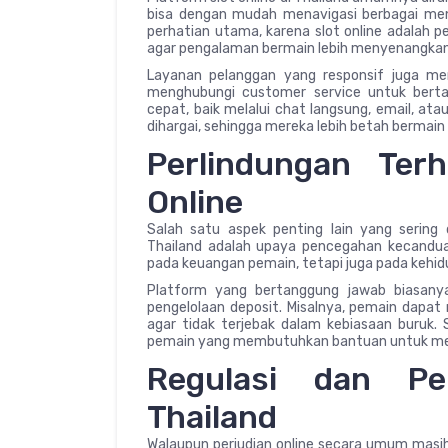
bisa dengan mudah menavigasi berbagai menu
perhatian utama, karena slot online adalah 
agar pengalaman bermain lebih menyenangkan
Layanan pelanggan yang responsif juga me
menghubungi customer service untuk bert
cepat, baik melalui chat langsung, email, at
dihargai, sehingga mereka lebih betah bermain 
Perlindungan Ter
Online
Salah satu aspek penting lain yang sering 
Thailand adalah upaya pencegahan kecandua
pada keuangan pemain, tetapi juga pada kehid
Platform yang bertanggung jawab biasany
pengelolaan deposit. Misalnya, pemain dapa
agar tidak terjebak dalam kebiasaan buruk. 
pemain yang membutuhkan bantuan untuk men
Regulasi dan Pe
Thailand
Walaupun perjudian online secara umum masih