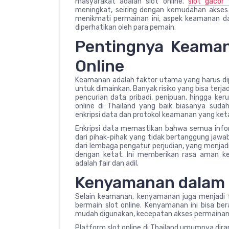
masyarakat adalah slot online.
slot gacor 
meningkat, seiring dengan kemudahan akses
menikmati permainan ini, aspek keamanan d
diperhatikan oleh para pemain.
Pentingnya Keaman
Online
Keamanan adalah faktor utama yang harus dipe
untuk dimainkan. Banyak risiko yang bisa terjad
pencurian data pribadi, penipuan, hingga keru
online di Thailand yang baik biasanya sud
enkripsi data dan protokol keamanan yang ket
Enkripsi data memastikan bahwa semua inform
dari pihak-pihak yang tidak bertanggung jawab.
dari lembaga pengatur perjudian, yang menjad
dengan ketat. Ini memberikan rasa aman 
adalah fair dan adil.
Kenyamanan dalam
Selain keamanan, kenyamanan juga menjadi
bermain slot online. Kenyamanan ini bisa ber
mudah digunakan, kecepatan akses permainan,
Platform slot online di Thailand umumnya dir