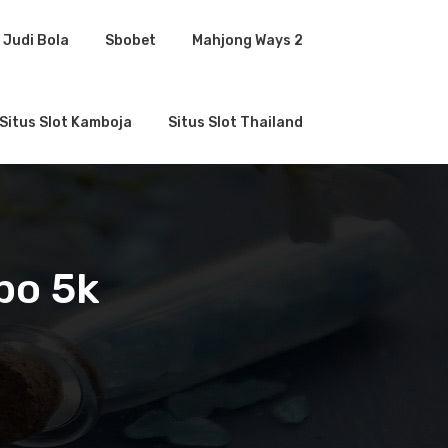
Judi Bola
Sbobet
Mahjong Ways 2
Situs Slot Kamboja
Situs Slot Thailand
po 5k