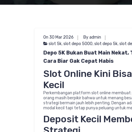
On 30 Mar 2026
By admin
slot 5k
,
slot depo 5000
,
slot depo 5k
,
slot d
Depo 5K Bukan Buat Main Nekat, T
Cara Biar Gak Cepat Habis
Slot Online Kini Bi
Kecil
Perkembangan platform slot online membuat p
orang masih berpikir bahwa untuk menang bes
strategi bermain jauh lebih penting. Dengan a
modal kecil tapi tetap punya peluang untuk
Deposit Kecil Memb
Strategi