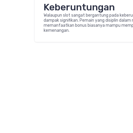
Keberuntungan
Walaupun slot sangat bergantung pada keberu
dampak signifikan. Pemain yang disiplin dala
memanfaatkan bonus biasanya mampu memper
kemenangan.