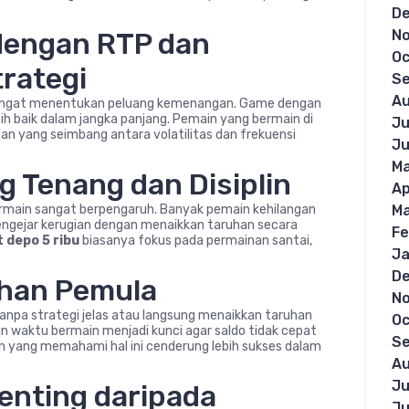
D
dengan RTP dan
N
Oc
trategi
S
Au
e sangat menentukan peluang kemenangan. Game dengan
h baik dalam jangka panjang. Pemain yang bermain di
Ju
n yang seimbang antara volatilitas dan frekuensi
Ju
Ma
g Tenang dan Disiplin
Ap
ermain sangat berpengaruh. Banyak pemain kehilangan
Ma
ngejar kerugian dengan menaikkan taruhan secara
Fe
t depo 5 ribu
biasanya fokus pada permainan santai,
Ja
D
ahan Pemula
N
tanpa strategi jelas atau langsung menaikkan taruhan
Oc
an waktu bermain menjadi kunci agar saldo tidak cepat
S
n yang memahami hal ini cenderung lebih sukses dalam
Au
Ju
enting daripada
Ju