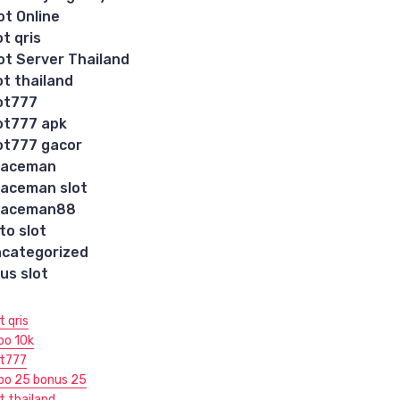
ot Online
ot qris
ot Server Thailand
ot thailand
ot777
ot777 apk
ot777 gacor
paceman
aceman slot
paceman88
to slot
categorized
us slot
t qris
po 10k
ot777
po 25 bonus 25
t thailand