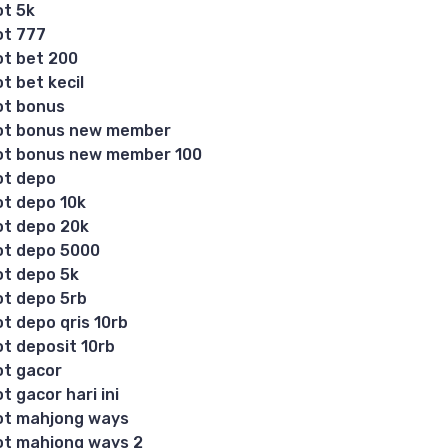
ot 5k
ot 777
ot bet 200
ot bet kecil
ot bonus
ot bonus new member
ot bonus new member 100
ot depo
ot depo 10k
ot depo 20k
ot depo 5000
ot depo 5k
ot depo 5rb
ot depo qris 10rb
ot deposit 10rb
ot gacor
ot gacor hari ini
ot mahjong ways
ot mahjong ways 2