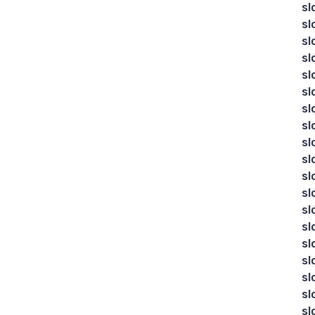
sl
sl
sl
sl
sl
sl
sl
sl
sl
sl
sl
sl
sl
sl
sl
sl
sl
sl
sl