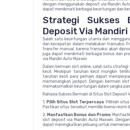
dengan menggunakan deposit via Mandiri Aut
dapat menikmati berbagai keuntungan dan kese
Strategi Sukses 
Deposit Via Mandiri
Salah satu keuntungan utama dari mengguna
dan kecepatan dalam melakukan transaksi. Pa
transfer manual, karena transaksi akan dipro
juga dapat menikmati berbagai bonus dan pr
via Mandiri Auto Maxwin
Dalam bermain slot online, salah satu strate
kecil. Meskipun taruhan kecil mungkin te
taruhan kecil para pemain dapat memperp
memenangkan jackpot. Dengan bermain slot b
memaksimalkan keuntungan dalam jangka pan
Rahasia Sukses Bermain di Situs Slot Deposit V
1.
Pilih Situs Slot Terpercaya
: Pilihlah si
Pastikan situs tersebut memiliki lisensi resmi 
2.
Manfaatkan Bonus dan Promo
: Manfaat
slot deposit via Mandiri Auto Maxwin. Deng
dapat meningkatkan peluang untuk memenang