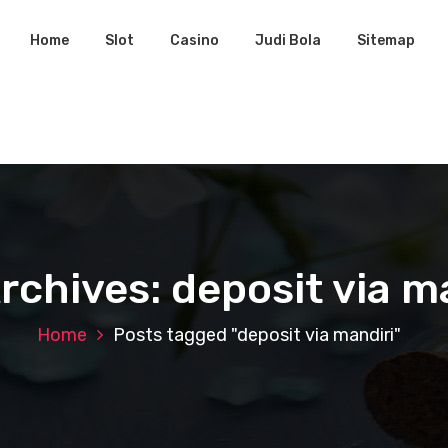
Home
Slot
Casino
Judi Bola
Sitemap
rchives: deposit via m
Home
Posts tagged "deposit via mandiri"