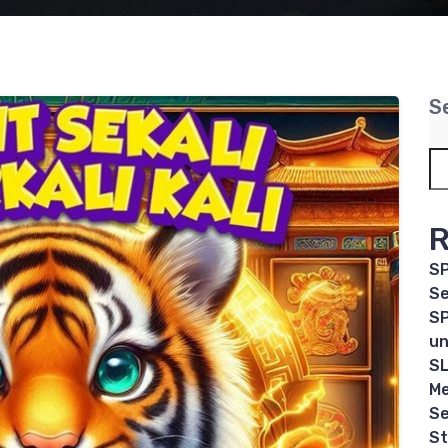
S
R
SP
Se
SP
un
SL
Me
S
St