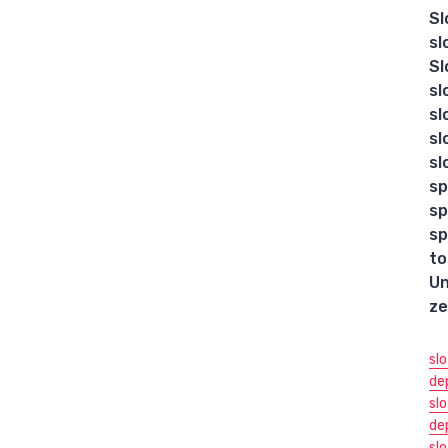
Sl
sl
Sl
sl
sl
sl
sl
s
sp
s
to
Un
ze
slo
de
sl
de
slo