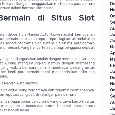
D
o Maxwin. Dengan menggunakan metode ini, para pemain
ruan dalam bermain slot online.
N
Bermain di Situs Slot
Oc
S
Au
Ju
kan deposit via Mandiri Auto Maxwin adalah kemudahan
ra pemain tidak perlu repot-repot lagi untuk melakukan
Ju
ses secara otomatis oleh sistem. Selain itu, para pemain
Ma
omo menarik yang hanya tersedia bagi pengguna deposit
Ap
gi yang dapat digunakan adalah dengan memasang taruhan
Ma
rlihat kurang menguntungkan, namun dengan memasang
Fe
anjang waktu bermain dan memperbesar peluang untuk
Ja
et kecil, para pemain dapat mengendalikan risiko dan
jang.
D
ia Mandiri Auto Maxwin:
N
Oc
tus slot online yang terpercaya dan terjamin keamanannya.
dan reputasi yang baik di kalangan para pemain.
S
kan berbagai bonus dan promo yang ditawarkan oleh situs
Au
an menggunakan bonus dan promo tersebut, para pemain
Ju
kan hadiah besar.
Ju