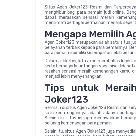
Situs Agen Joker123 Resmi dan Terpercay
menghibur bagi para pemain judi online. Den
dapat merasakan sensasi meraih kemenan
menikmati berbagai permainan menarik seperti 
Mengapa Memilih A
Agen Joker123 merupakan salah satu situs jud
pelayanan terbaik kepada para pemainnya. De
para pemain memiliki kesempatan lebih besar 
Dalam artikel ini, kita akan membahas lebih 
serta berbagai keuntungan yang bisa didapat
rasakan sensasi meraih kemenangan kamu di
menjadi lebih menyenangkan.
Tips untuk Merai
Joker123
Bermain di situs Agen Joker123 Resmi dan Te
satu keuntungannya adalah adanya berbagai
Selain itu, situs ini juga menawarkan berb
peluang kemenangan para pemain.
Selain itu, situs Agen Joker123 juga menyed