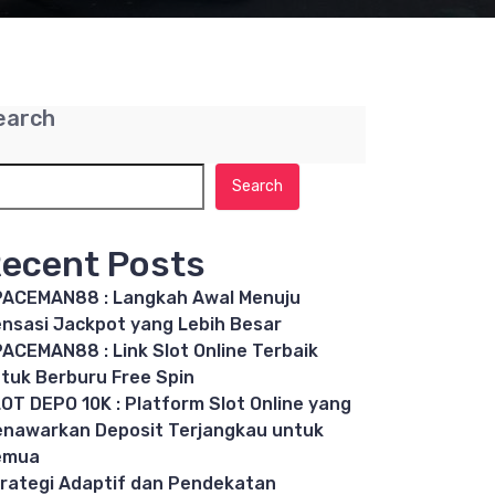
earch
Search
ecent Posts
ACEMAN88 : Langkah Awal Menuju
nsasi Jackpot yang Lebih Besar
ACEMAN88 : Link Slot Online Terbaik
tuk Berburu Free Spin
OT DEPO 10K : Platform Slot Online yang
nawarkan Deposit Terjangkau untuk
emua
rategi Adaptif dan Pendekatan