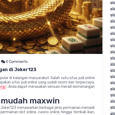
sl
sl
sl
sl
sl
sl
sl
sl
sl
sl
0 Comments
sl
gan di Joker123
sl
sl
opular di kalangan masyarakat. Salah satu situs judi online
pakan situs judi online yang sudah resmi dan terpercaya.
sl
org/
, Anda dapat merasakan sensasi meraih kemenangan
sl
sl
 mudah maxwin
sl
sl
ya, Joker123 menawarkan berbagai jenis permainan menarik
rmainan slot online, casino online, hingga tembak ikan,
sl