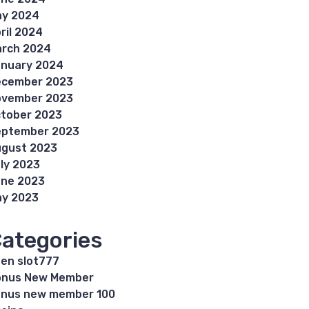
y 2024
ril 2024
rch 2024
nuary 2024
ecember 2023
ovember 2023
tober 2023
eptember 2023
gust 2023
ly 2023
ne 2023
y 2023
ategories
en slot777
onus New Member
nus new member 100