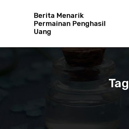
S
k
Berita Menarik
i
p
Permainan Penghasil
t
Uang
o
c
o
n
t
e
n
Tag
t