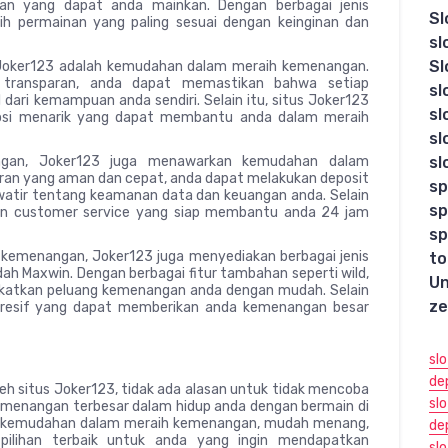
nan yang dapat anda mainkan. Dengan berbagai jenis
Sl
ih permainan yang paling sesuai dengan keinginan dan
sl
Sl
s Joker123 adalah kemudahan dalam meraih kemenangan.
 transparan, anda dapat memastikan bahwa setiap
sl
ari kemampuan anda sendiri. Selain itu, situs Joker123
sl
osi menarik yang dapat membantu anda dalam meraih
sl
ngan, Joker123 juga menawarkan kemudahan dalam
sl
ran yang aman dan cepat, anda dapat melakukan deposit
s
atir tentang keamanan data dan keuangan anda. Selain
sp
n customer service yang siap membantu anda 24 jam
s
kemenangan, Joker123 juga menyediakan berbagai jenis
to
 Maxwin. Dengan berbagai fitur tambahan seperti wild,
Un
gkatkan peluang kemenangan anda dengan mudah. Selain
ze
ogresif yang dapat memberikan anda kemenangan besar
slo
de
h situs Joker123, tidak ada alasan untuk tidak mencoba
sl
 kemenangan terbesar dalam hidup anda dengan bermain di
n kemudahan dalam meraih kemenangan, mudah menang,
de
ilihan terbaik untuk anda yang ingin mendapatkan
slo