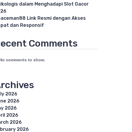
ikologis dalam Menghadapi Slot Gacor
026
aceman88 Link Resmi dengan Akses
pat dan Responsif
ecent Comments
No comments to show.
rchives
ly 2026
ne 2026
y 2026
ril 2026
rch 2026
bruary 2026