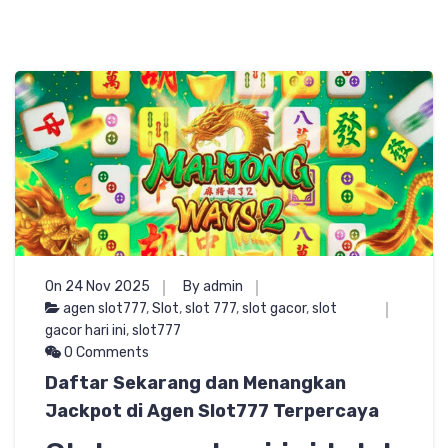
On 24 Nov 2025
By admin
agen slot777
,
Slot
,
slot 777
,
slot gacor
,
slot
gacor hari ini
,
slot777
0 Comments
Daftar Sekarang dan Menangkan
Jackpot di Agen Slot777 Terpercaya