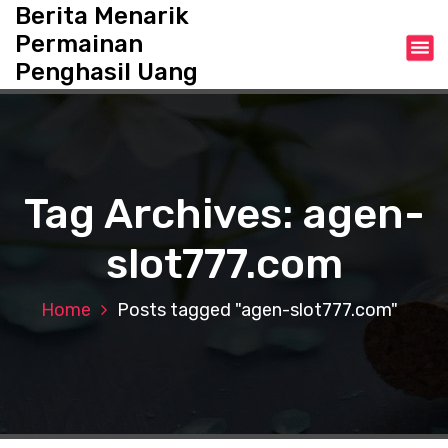
S
Berita Menarik
k
Permainan
i
Penghasil Uang
p
t
o
c
o
n
Tag Archives: agen-
t
e
slot777.com
n
t
Home
Posts tagged "agen-slot777.com"