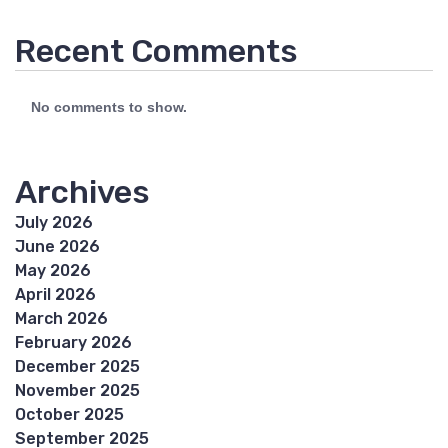
Recent Comments
No comments to show.
Archives
July 2026
June 2026
May 2026
April 2026
March 2026
February 2026
December 2025
November 2025
October 2025
September 2025