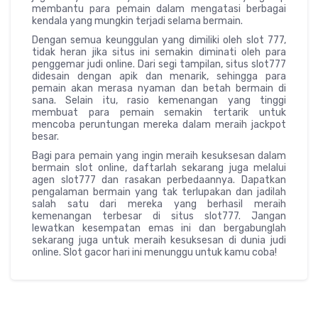
membantu para pemain dalam mengatasi berbagai
kendala yang mungkin terjadi selama bermain.
Dengan semua keunggulan yang dimiliki oleh slot 777,
tidak heran jika situs ini semakin diminati oleh para
penggemar judi online. Dari segi tampilan, situs slot777
didesain dengan apik dan menarik, sehingga para
pemain akan merasa nyaman dan betah bermain di
sana. Selain itu, rasio kemenangan yang tinggi
membuat para pemain semakin tertarik untuk
mencoba peruntungan mereka dalam meraih jackpot
besar.
Bagi para pemain yang ingin meraih kesuksesan dalam
bermain slot online, daftarlah sekarang juga melalui
agen slot777 dan rasakan perbedaannya. Dapatkan
pengalaman bermain yang tak terlupakan dan jadilah
salah satu dari mereka yang berhasil meraih
kemenangan terbesar di situs slot777. Jangan
lewatkan kesempatan emas ini dan bergabunglah
sekarang juga untuk meraih kesuksesan di dunia judi
online. Slot gacor hari ini menunggu untuk kamu coba!