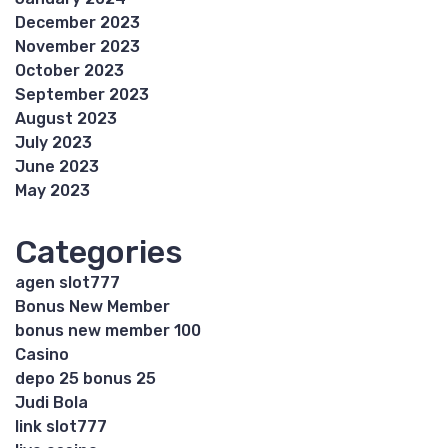
December 2023
November 2023
October 2023
September 2023
August 2023
July 2023
June 2023
May 2023
Categories
agen slot777
Bonus New Member
bonus new member 100
Casino
depo 25 bonus 25
Judi Bola
link slot777