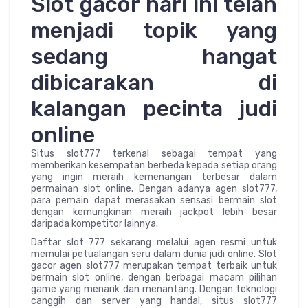
Slot gacor hari ini telah
menjadi topik yang
sedang hangat
dibicarakan di
kalangan pecinta judi
online
Situs slot777 terkenal sebagai tempat yang
memberikan kesempatan berbeda kepada setiap orang
yang ingin meraih kemenangan terbesar dalam
permainan slot online. Dengan adanya agen slot777,
para pemain dapat merasakan sensasi bermain slot
dengan kemungkinan meraih jackpot lebih besar
daripada kompetitor lainnya.
Daftar slot 777 sekarang melalui agen resmi untuk
memulai petualangan seru dalam dunia judi online. Slot
gacor agen slot777 merupakan tempat terbaik untuk
bermain slot online, dengan berbagai macam pilihan
game yang menarik dan menantang. Dengan teknologi
canggih dan server yang handal, situs slot777