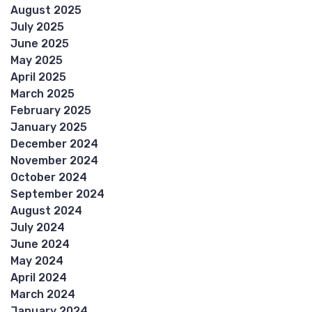
August 2025
July 2025
June 2025
May 2025
April 2025
March 2025
February 2025
January 2025
December 2024
November 2024
October 2024
September 2024
August 2024
July 2024
June 2024
May 2024
April 2024
March 2024
January 2024